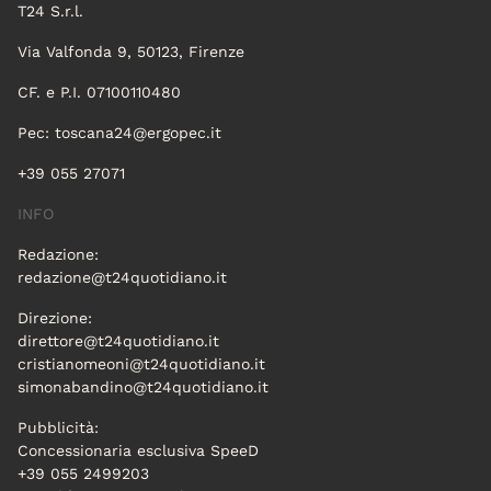
T24 S.r.l.
Via Valfonda 9, 50123, Firenze
CF. e P.I. 07100110480
Pec:
toscana24@ergopec.it
+39 055 27071
INFO
Redazione:
redazione@t24quotidiano.it
Direzione:
direttore@t24quotidiano.it
cristianomeoni@t24quotidiano.it
simonabandino@t24quotidiano.it
Pubblicità:
Concessionaria esclusiva SpeeD
+39 055 2499203