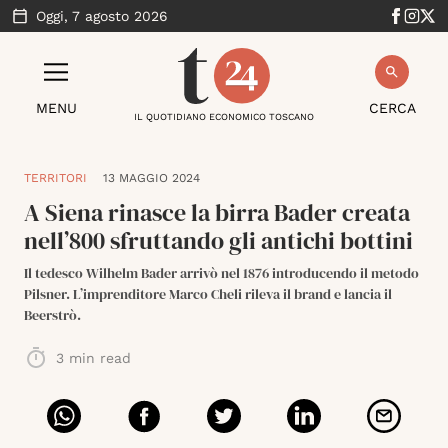
Oggi,
7 agosto 2026
MENU
CERCA
IL QUOTIDIANO ECONOMICO TOSCANO
TERRITORI
13 MAGGIO 2024
A Siena rinasce la birra Bader creata
nell’800 sfruttando gli antichi bottini
Il tedesco Wilhelm Bader arrivò nel 1876 introducendo il metodo
Pilsner. L’imprenditore Marco Cheli rileva il brand e lancia il
Beerstrò.
3
min read