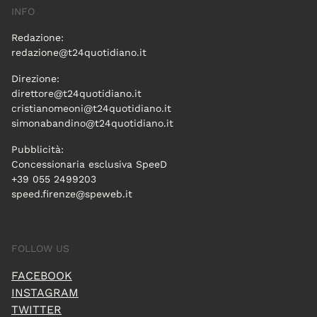
INFO
Redazione:
redazione@t24quotidiano.it
Direzione:
direttore@t24quotidiano.it
cristianomeoni@t24quotidiano.it
simonabandino@t24quotidiano.it
Pubblicità:
Concessionaria esclusiva SpeeD
+39 055 2499203
speed.firenze@speweb.it
FOLLOW US
FACEBOOK
INSTAGRAM
TWITTER