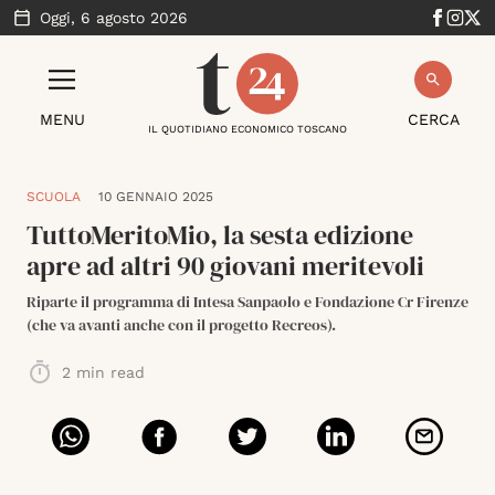
Oggi,
6 agosto 2026
MENU
CERCA
IL QUOTIDIANO ECONOMICO TOSCANO
SCUOLA
10 GENNAIO 2025
TuttoMeritoMio, la sesta edizione
apre ad altri 90 giovani meritevoli
Riparte il programma di Intesa Sanpaolo e Fondazione Cr Firenze
(che va avanti anche con il progetto Recreos).
2
min read