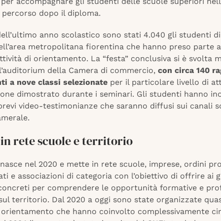
per accompagnare gli studenti delle scuole superiori nell
 percorso dopo il diploma.
ell’ultimo anno scolastico sono stati 4.040 gli studenti di 
dell’area metropolitana fiorentina che hanno preso parte
ttività di orientamento. La “festa” conclusiva si è svolta 
l’auditorium della Camera di commercio,
con circa 140 ra
ti a nove classi selezionate
per il particolare livello di a
one dimostrato durante i seminari. Gli studenti hanno ino
brevi video-testimonianze che saranno diffusi sui canali s
amerale.
in rete scuole e territorio
 nasce nel 2020 e mette in rete scuole, imprese, ordini pro
ti e associazioni di categoria con l’obiettivo di offrire ai 
concreti per comprendere le opportunità formative e prof
 sul territorio. Dal 2020 a oggi sono state organizzate qua
i orientamento che hanno coinvolto complessivamente ci