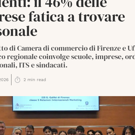
enti: il 46% delle
ese fatica a trovare
sonale
tto di Camera di commercio di Firenze e Uf
co regionale coinvolge scuole, imprese, or
onali, ITS e sindacati.
2026
2
min read