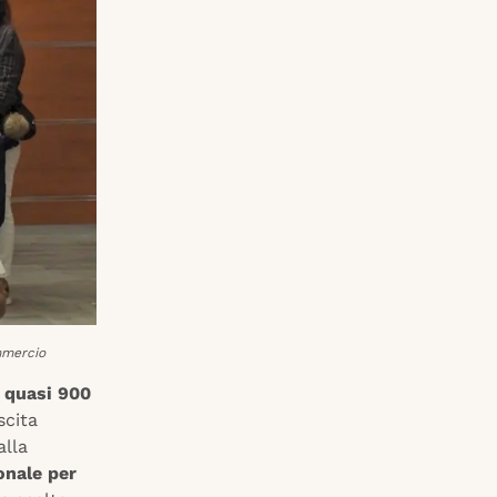
mmercio
e quasi 900
scita
alla
onale per