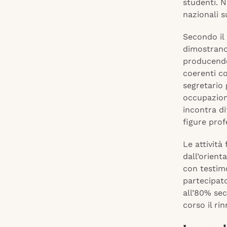
studenti. N
nazionali s
Secondo il
dimostrano
producendo 
coerenti co
segretario
occupaziona
incontra di
figure prof
Le attività
dall’orient
con testimo
partecipato
all’80% sec
corso il ri