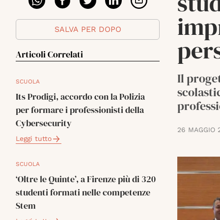
stud
impr
SALVA PER DOPO
per
Articoli Correlati
Il proge
SCUOLA
scolasti
Its Prodigi, accordo con la Polizia
professi
per formare i professionisti della
Cybersecurity
26 MAGGIO 
Leggi tutto
SCUOLA
‘Oltre le Quinte’, a Firenze più di 320
studenti formati nelle competenze
Stem