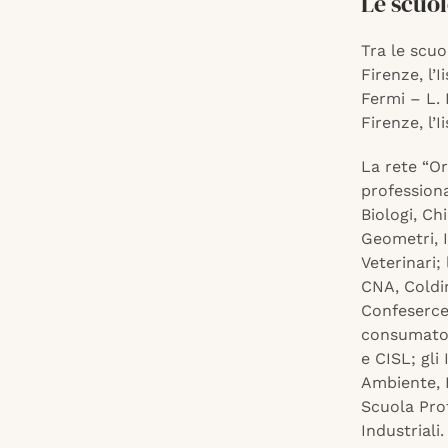
Le scuol
Tra le scuo
Firenze, l’I
Fermi – L. D
Firenze, l’I
La rete “Or
professiona
Biologi, Ch
Geometri, I
Veterinari;
CNA, Coldi
Confesercen
consumator
e CISL; gli 
Ambiente, I
Scuola Prof
Industriali.