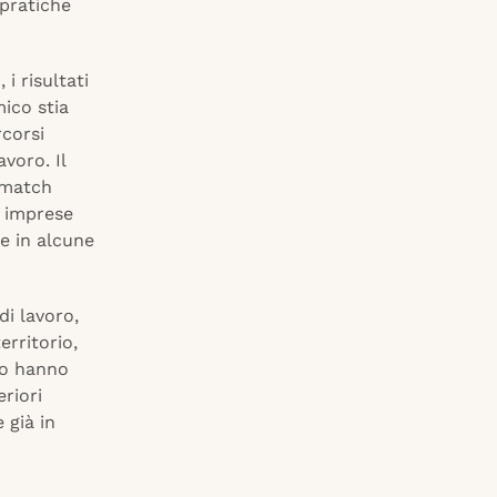
 pratiche
i
, i risultati
ico stia
rcorsi
voro. Il
smatch
e imprese
he in alcune
di lavoro,
erritorio,
to hanno
riori
 già in