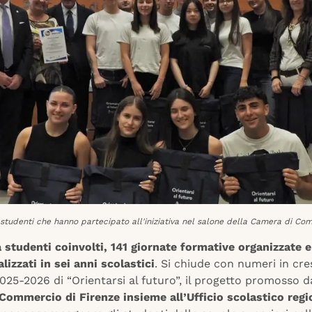
 studenti che hanno partecipato all'iniziativa nel salone della Camera di Co
a studenti coinvolti, 141 giornate formative organizzate 
alizzati in sei anni scolastici
. Si chiude con numeri in cre
2025-2026 di “Orientarsi al futuro”, il progetto promosso d
Commercio di Firenze insieme all’Ufficio scolastico regi