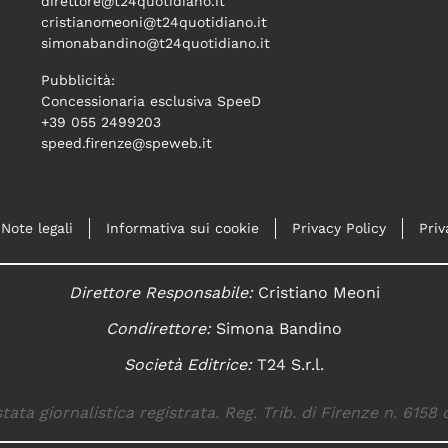
direttore@t24quotidiano.it
cristianomeoni@t24quotidiano.it
simonabandino@t24quotidiano.it
Pubblicità:
Concessionaria esclusiva SpeeD
+39 055 2499203
speed.firenze@speweb.it
Note legali
Informativa sui cookie
Privacy Policy
Priv
Direttore Responsabile:
Cristiano Meoni
Condirettore:
Simona Bandino
Società Editrice:
T24 S.r.l.
tata giornalistica registrata. Reg. Trib. di Firenze n. 6158 