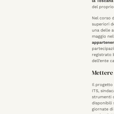
la Toscana
del proprio
Nel corso d
superiori 
una delle a
maggio nel
appartenen
partecipazi
registrato 
dell’ente c
Mettere 
Il progetto
ITS, sindaca
strumenti 
disponibili
giornate d