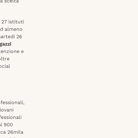
a scelta
27 istituti
 ad almeno
martedì 26
gazzi
ttenzione e
ltre
ocial
fessionali,
giovani
essionali
si 900
rca 26mila