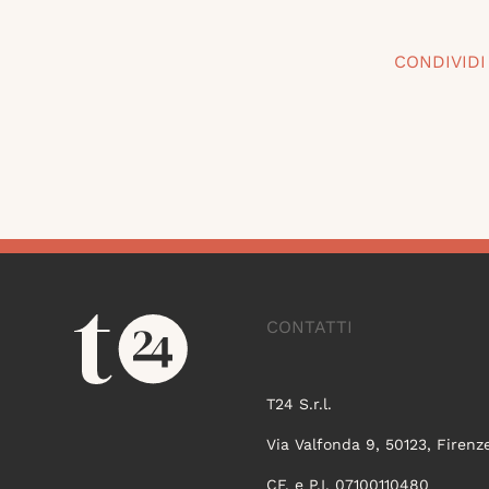
CONDIVIDI
CONTATTI
T24 S.r.l.
Via Valfonda 9, 50123, Firenz
CF. e P.I. 07100110480