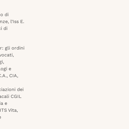
io di
nze, l’Iss E.
i di
 gli ordini
vocati,
i,
logi e
.A., CIA,
iazioni dei
acali CGIL
ia e
ITS Vita,
e