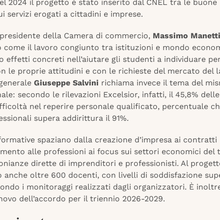
el 2024 il progetto è stato inserito dal CNEL tra le buone
ui servizi erogati a cittadini e imprese.
 presidente della Camera di commercio,
Massimo Manett
 come il lavoro congiunto tra istituzioni e mondo econom
effetti concreti nell’aiutare gli studenti a individuare pe
n le proprie attitudini e con le richieste del mercato del la
 generale
Giuseppe Salvini
richiama invece il tema del mi
le: secondo le rilevazioni Excelsior, infatti, il 45,8% dell
fficoltà nel reperire personale qualificato, percentuale c
essionali supera addirittura il 91%.
 formative spaziano dalla creazione d’impresa ai contratti 
amento alle professioni ai focus sui settori economici del t
nianze dirette di imprenditori e professionisti. Al proget
 anche oltre 600 docenti, con livelli di soddisfazione supe
ondo i monitoraggi realizzati dagli organizzatori. È inoltre
nnovo dell’accordo per il triennio 2026-2029.