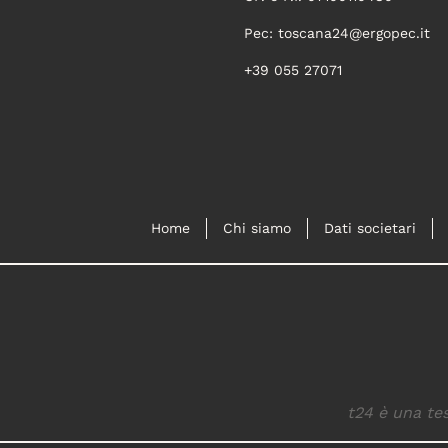
Pec:
toscana24@ergopec.it
+39 055 27071
Home
Chi siamo
Dati societari
t24 è una tes