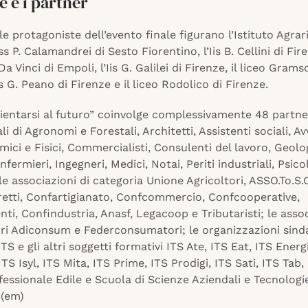
e e i partner
le protagoniste dell’evento finale figurano l’Istituto Agrar
iss P. Calamandrei di Sesto Fiorentino, l’Iis B. Cellini di Fire
a Vinci di Empoli, l’Iis G. Galilei di Firenze, il liceo Gramsc
is G. Peano di Firenze e il liceo Rodolico di Firenze.
ientarsi al futuro” coinvolge complessivamente 48 partner:
li di Agronomi e Forestali, Architetti, Assistenti sociali, Av
imici e Fisici, Commercialisti, Consulenti del lavoro, Geolog
nfermieri, Ingegneri, Medici, Notai, Periti industriali, Psico
 le associazioni di categoria Unione Agricoltori, ASSO.To.S.C
retti, Confartigianato, Confcommercio, Confcooperative,
ti, Confindustria, Anasf, Legacoop e Tributaristi; le assoc
i Adiconsum e Federconsumatori; le organizzazioni sind
ITS e gli altri soggetti formativi ITS Ate, ITS Eat, ITS Energ
TS Isyl, ITS Mita, ITS Prime, ITS Prodigi, ITS Sati, ITS Tab, 
essionale Edile e Scuola di Scienze Aziendali e Tecnologi
 (em)