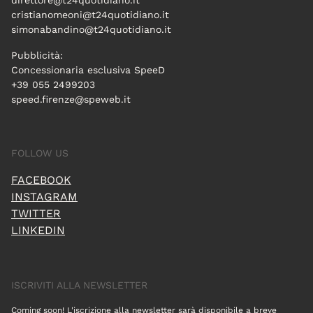
direttore@t24quotidiano.it
cristianomeoni@t24quotidiano.it
simonabandino@t24quotidiano.it
Pubblicità:
Concessionaria esclusiva SpeeD
+39 055 2499203
speed.firenze@speweb.it
FOLLOW US
FACEBOOK
INSTAGRAM
TWITTER
LINKEDIN
ISCRIVITI ALLA NEWSLETTER
Coming soon! L'iscrizione alla newsletter sarà disponibile a breve