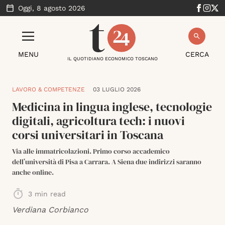
Oggi,
8 agosto 2026
MENU
CERCA
IL QUOTIDIANO ECONOMICO TOSCANO
LAVORO & COMPETENZE
03 LUGLIO 2026
Medicina in lingua inglese, tecnologie
digitali, agricoltura tech: i nuovi
corsi universitari in Toscana
Via alle immatricolazioni. Primo corso accademico
dell’università di Pisa a Carrara. A Siena due indirizzi saranno
anche online.
3
min read
Verdiana Corbianco