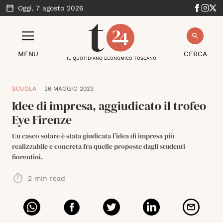
Oggi,
7 agosto 2026
MENU
CERCA
IL QUOTIDIANO ECONOMICO TOSCANO
SCUOLA
26 MAGGIO 2023
Idee di impresa, aggiudicato il trofeo
Eye Firenze
Un casco solare è stata giudicata l’idea di impresa più
realizzabile e concreta fra quelle proposte dagli studenti
fiorentini.
2
min read