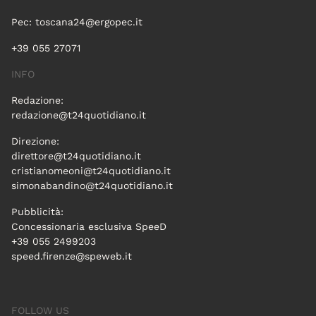
Pec:
toscana24@ergopec.it
+39 055 27071
INFO
Redazione:
redazione@t24quotidiano.it
Direzione:
direttore@t24quotidiano.it
cristianomeoni@t24quotidiano.it
simonabandino@t24quotidiano.it
Pubblicità:
Concessionaria esclusiva SpeeD
+39 055 2499203
speed.firenze@speweb.it
FOLLOW US