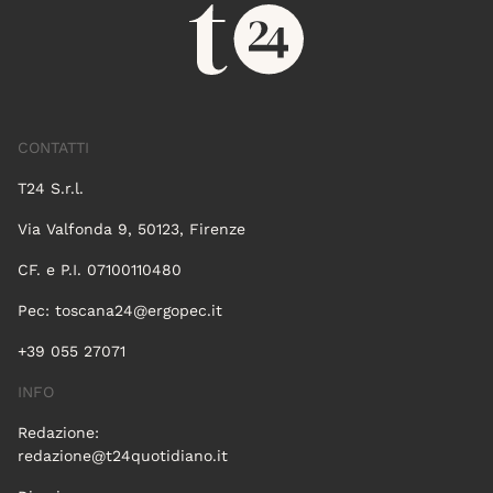
CONTATTI
T24 S.r.l.
Via Valfonda 9, 50123, Firenze
CF. e P.I. 07100110480
Pec:
toscana24@ergopec.it
+39 055 27071
INFO
Redazione:
redazione@t24quotidiano.it