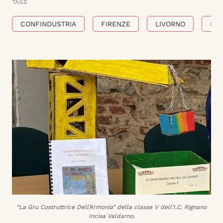
TAGS
CONFINDUSTRIA
FIRENZE
LIVORNO
MA
“La Gru Costruttrice Dell’Armonia” della classe V dell’I.C. Rignano
Incisa Valdarno.