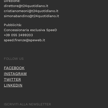
Direzione:
direttore@t24quotidiano.it
cristianomeoni@t24quotidiano.it
simonabandino@t24quotidiano.it
Pubblicità:
Concessionaria esclusiva SpeeD
+39 055 2499203
speed.firenze@speweb.it
FOLLOW US
FACEBOOK
INSTAGRAM
TWITTER
LINKEDIN
ISCRIVITI ALLA NEWSLETTER