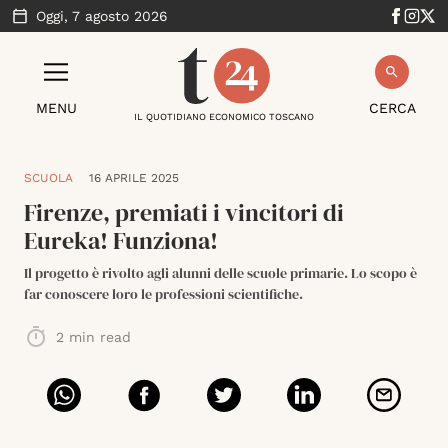
Oggi,
7 agosto 2026
MENU
CERCA
IL QUOTIDIANO ECONOMICO TOSCANO
SCUOLA
16 APRILE 2025
Firenze, premiati i vincitori di
Eureka! Funziona!
Il progetto è rivolto agli alunni delle scuole primarie. Lo scopo è
far conoscere loro le professioni scientifiche.
2
min read