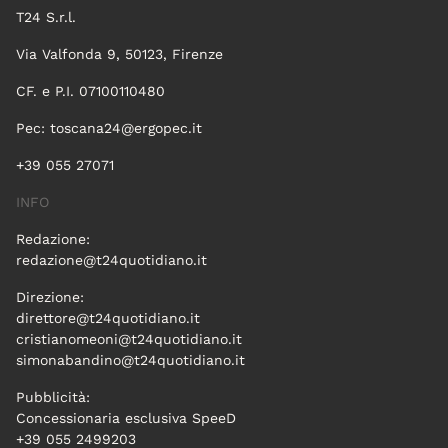
T24 S.r.l.
Via Valfonda 9, 50123, Firenze
CF. e P.I. 07100110480
Pec:
toscana24@ergopec.it
+39 055 27071
INFO
Redazione:
redazione@t24quotidiano.it
Direzione:
direttore@t24quotidiano.it
cristianomeoni@t24quotidiano.it
simonabandino@t24quotidiano.it
Pubblicità:
Concessionaria esclusiva SpeeD
+39 055 2499203