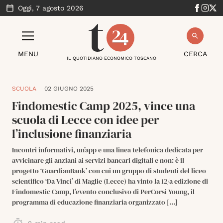
Oggi,
7 agosto 2026
MENU
CERCA
IL QUOTIDIANO ECONOMICO TOSCANO
SCUOLA
02 GIUGNO 2025
Findomestic Camp 2025, vince una
scuola di Lecce con idee per
l’inclusione finanziaria
Incontri informativi, un’app e una linea telefonica dedicata per
avvicinare gli anziani ai servizi bancari digitali e non: è il
progetto ‘GuardianBank’ con cui un gruppo di studenti del liceo
scientifico ‘Da Vinci’ di Maglie (Lecce) ha vinto la 12/a edizione di
Findomestic Camp, l’evento conclusivo di PerCorsi Young, il
programma di educazione finanziaria organizzato […]