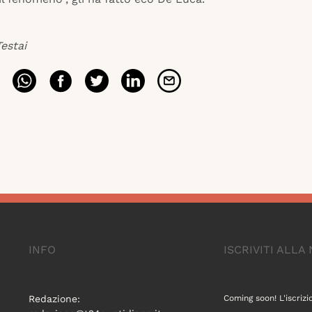
estai
INFO
ISCRIVITI ALL
Redazione:
Coming soon! L'iscrizi