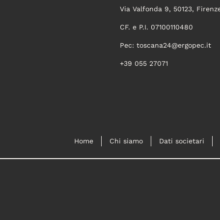
Via Valfonda 9, 50123, Firenz
CF. e P.I. 07100110480
Pec:
toscana24@ergopec.it
+39 055 27071
Home
Chi siamo
Dati societari