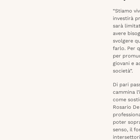
“Stiamo viv
investirà p
sarà limita
avere bisog
svolgere qu
farlo. Per 
per promuov
giovani e ad
società”.
Di pari pas
cammina l’
come sostie
Rosario De 
profession
poter sopra
senso, il f
intersettor