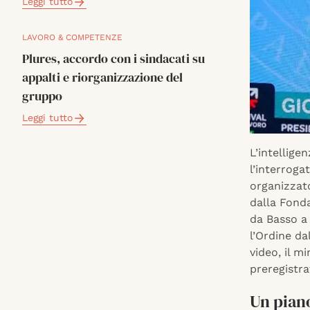
Leggi tutto
LAVORO & COMPETENZE
Plures, accordo con i sindacati su
appalti e riorganizzazione del
gruppo
Leggi tutto
L’intellige
l’interroga
organizzato
dalla Fonda
da Basso a
l’Ordine da
video, il m
preregistra
Un piano