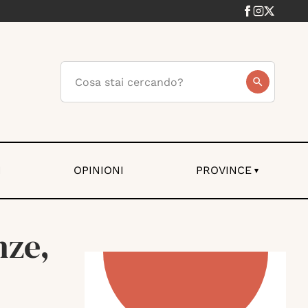
I
OPINIONI
PROVINCE
▾
nze,