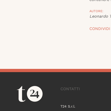
AUTORE:
Leonardo T
CONDIVIDI
CONTATTI
T24 S.r.l.