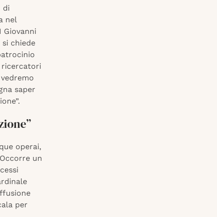
 di
a nel
I Giovanni
 si chiede
patrocinio
 ricercatori
, vedremo
ogna saper
ione”.
zione”
nque operai,
 “Occorre un
cessi
ardinale
iffusione
cala per