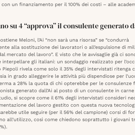
 con un finanziamento per il 100% dei costi – alle acade
ano su 4 “approva” il consulente generato da
sostiene Meloni, l’Ai “non sarà una risorsa” se “condurrà
te alla sostituzione dei lavoratori o all’espulsione di mil
dal mercato del lavoro”. E visto che le avvisaglie già ci sono
interpellare gli italiani: un sondaggio realizzato per l’oc
to Piepoli rivela come solo il 35% degli intervistati ritenga 
sia in grado alleggerire le attività più dispendiose per l’u
ferma a 28% la quota di chi opterebbe per le consulenze f
onista generato dall’Ai al posto di un consulente in carne 
tudio, si scopre come il 61% degli intervistati consideri ne
mentazione del lavoro gestito con questa nuova tecnologi
sarebbe utile seguire (per il 56% del campione) corsi di f
o all’utilizzo, così come chiedono soprattutto i giovani tra
6%).