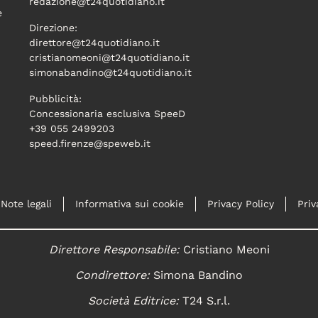
redazione@t24quotidiano.it
e
Direzione:
direttore@t24quotidiano.it
cristianomeoni@t24quotidiano.it
simonabandino@t24quotidiano.it
Pubblicità:
Concessionaria esclusiva SpeeD
+39 055 2499203
speed.firenze@speweb.it
Note legali
Informativa sui cookie
Privacy Policy
Priv
Direttore Responsabile:
Cristiano Meoni
Condirettore:
Simona Bandino
Società Editrice:
T24 S.r.l.