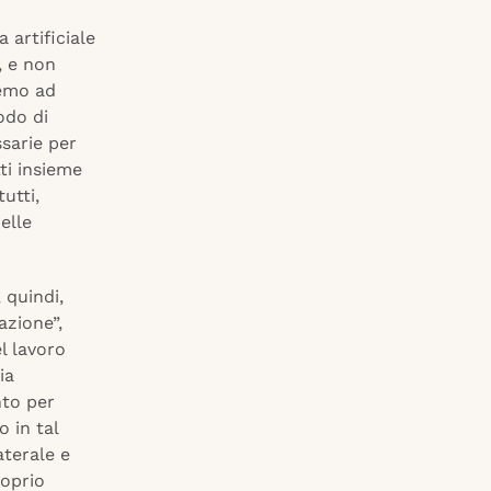
 artificiale
, e non
remo ad
modo di
sarie per
ti insieme
utti,
nelle
 quindi,
azione”,
l lavoro
ia
nto per
 in tal
aterale e
roprio