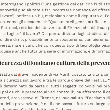
 interrogano i politici (“una gestione dei dati con l’utilizzo
nnovativi può aiutare a far incontrare domanda ed offert
lavoro”, ipotizza un big meloniano come il deputato di Fd
così come gli accademici: “Questa intelligenza artificiale –
Petrucci, rettrice dell’Università di Firenze che dà il suo 
– ci toglierà il lavoro? Dal punto di vista degli studiosi, dei
i di dire di no, probabilmente lo sposteremo, cambieremo
iversa, ma è sicuro che con questo tipo di tecnologia bis
cquisire anche tutta una serie di informazioni, e di formaz
sicurezza diffondiamo cultura della preven
esatti dal
gr
ave incidente di via Mariti costato la vita a ci
la sicurezza sul lavoro è tra le parole chiave del Festival.
 determinato da parte di tutti i soggetti coinvolti nei pro
e poi da chi è preposto ai vari controlli”, ha affermato il c
tori, arcivescovo di Firenze, nel suo saluto. “Facciamo d
ra della prevenzione, è da lì che passa il futuro su larga s
l fenomeno”, gli ha fatto eco De Luca.