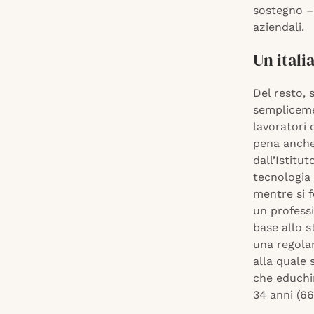
sostegno –
aziendali.
Un itali
Del resto, 
semplicemen
lavoratori 
pena anche 
dall’Istitu
tecnologia 
mentre si 
un professi
base allo s
una regola
alla quale 
che educhin
34 anni (6