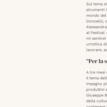
Sul tema si
strumenti i
mondo del 
Donzelli), 
Alessandra 
al Festival 
mi sentire
un’ottica d
lavorare, a
“Per la 
A tre mesi 
il tema del
impegno più
produttivi 
Giuseppe Be
della cultu
contenere i