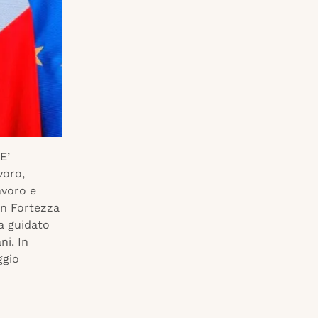
E’
voro,
avoro e
in Fortezza
a guidato
ni. In
ggio