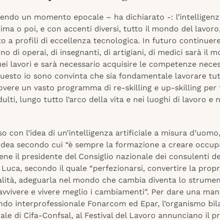
endo un momento epocale – ha dichiarato -: l’intelligenza
rima o poi, e con accenti diversi, tutto il mondo del lavoro
to a profili di eccellenza tecnologica. In futuro continue
no di operai, di insegnanti, di artigiani, di medici sarà il 
ei lavori e sarà necessario acquisire le competenze neces
questo io sono convinta che sia fondamentale lavorare tut
ere un vasto programma di re-skilling e up-skilling per t
ulti, lungo tutto l’arco della vita e nei luoghi di lavoro e 
so con l’idea di un’intelligenza artificiale a misura d’uomo,
idea secondo cui “è sempre la formazione a creare occup
ne il presidente del Consiglio nazionale dei consulenti de
Luca, secondo il quale “perfezionarsi, convertire la propr
alità, adeguarla nel mondo che cambia diventa lo strume
vvivere e vivere meglio i cambiamenti”. Per dare una mano
ondo interprofessionale Fonarcom ed Epar, l’organismo bil
iale di Cifa-Confsal, al Festival del Lavoro annunciano il p