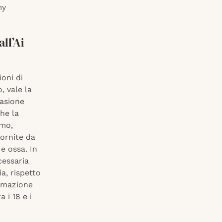
my
ll’Ai
ioni di
, vale la
casione
che la
omo,
ornite da
e ossa. In
cessaria
a, rispetto
ormazione
 i 18 e i