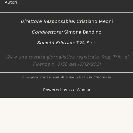
Autori
Direttore Responsabile:
Cristiano Meoni
Condirettore:
Simona Bandino
Società Editrice:
T24 S.r.l.
t24 è una testata giornalistica registrata. Reg. Trib. di
Firenze n. 6158 del 16/12/2021
© copyright
2026
T24, tutti i diritti riservati | CF. e P.I. 07100110480
Powered by
Wodka