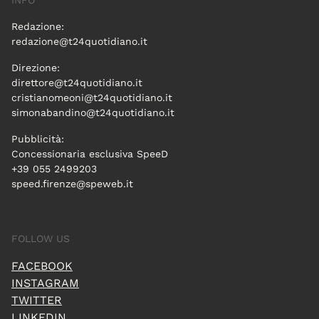
Redazione:
redazione@t24quotidiano.it
Direzione:
direttore@t24quotidiano.it
cristianomeoni@t24quotidiano.it
simonabandino@t24quotidiano.it
Pubblicità:
Concessionaria esclusiva SpeeD
+39 055 2499203
speed.firenze@speweb.it
FOLLOW US
FACEBOOK
INSTAGRAM
TWITTER
LINKEDIN