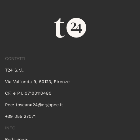
CONTATTI
T24 S.r.l.
Via Valfonda 9, 50123, Firenze
CF. e P.I. 07100110480
Pec:
toscana24@ergopec.it
+39 055 27071
INFO
Redazione: