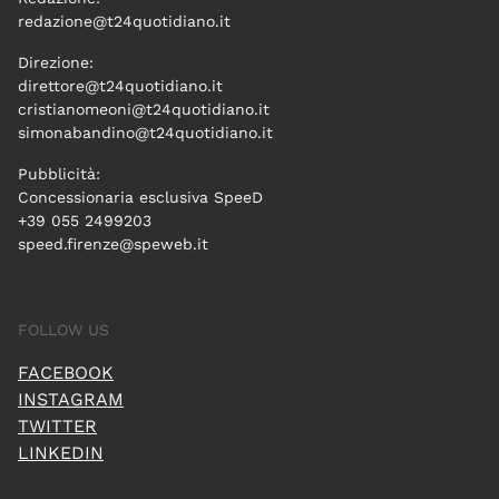
redazione@t24quotidiano.it
Direzione:
direttore@t24quotidiano.it
cristianomeoni@t24quotidiano.it
simonabandino@t24quotidiano.it
Pubblicità:
Concessionaria esclusiva SpeeD
+39 055 2499203
speed.firenze@speweb.it
FOLLOW US
FACEBOOK
INSTAGRAM
TWITTER
LINKEDIN