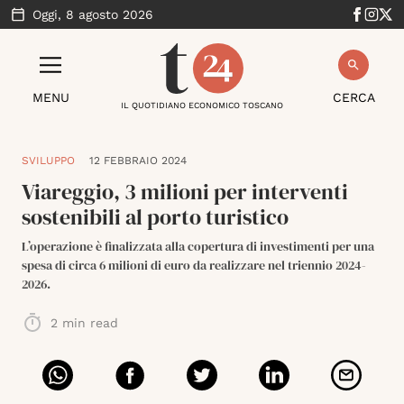
Oggi,
8 agosto 2026
MENU
CERCA
IL QUOTIDIANO ECONOMICO TOSCANO
SVILUPPO
12 FEBBRAIO 2024
Viareggio, 3 milioni per interventi
sostenibili al porto turistico
L’operazione è finalizzata alla copertura di investimenti per una
spesa di circa 6 milioni di euro da realizzare nel triennio 2024-
2026.
2
min read