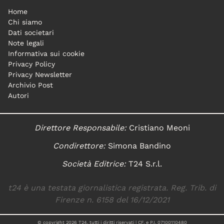
Home
Chi siamo
Dati societari
Note legali
Informativa sui cookie
Privacy Policy
Privacy Newsletter
Archivio Post
Autori
Direttore Responsabile:
Cristiano Meoni
Condirettore:
Simona Bandino
Società Editrice:
T24 S.r.l.
t24 è una testata giornalistica registrata. Reg. Trib. di
Firenze n. 6158 del 16/12/2021
© copyright
2026
T24, tutti i diritti riservati | CF. e P.I. 07100110480