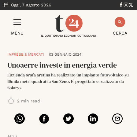
Oggi,
7 agosto 2026
MENU
CERCA
IL QUOTIDIANO ECONOMICO TOSCANO
IMPRESE & MERCATI
03 GENNAIO 2024
Unoaerre investe in energia verde
L’azienda orafa aretina ha realizzato un impianto fotovoltaico su
10mila metri quadrati a San Zeno. E’ progettato e realizzato da
Solarys.
2
min read
TAGS