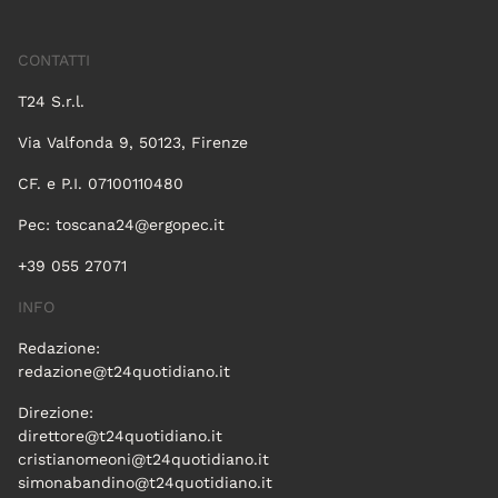
CONTATTI
T24 S.r.l.
Via Valfonda 9, 50123, Firenze
CF. e P.I. 07100110480
Pec:
toscana24@ergopec.it
+39 055 27071
INFO
Redazione:
redazione@t24quotidiano.it
Direzione:
direttore@t24quotidiano.it
cristianomeoni@t24quotidiano.it
simonabandino@t24quotidiano.it