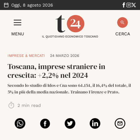
Oggi,
8 agosto 2026
MENU
CERCA
IL QUOTIDIANO ECONOMICO TOSCANO
IMPRESE & MERCATI
24 MARZO 2026
Toscana, imprese straniere in
crescita: +2,2% nel 2024
Secondo lo studio di Idos e Cna sono 64.154, il 16,4% del totale, il
5% in più della media nazionale. Trainano Firenze e Prato.
2
min read