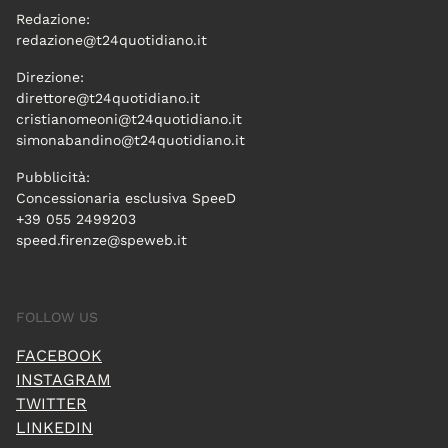
Redazione:
redazione@t24quotidiano.it
Direzione:
direttore@t24quotidiano.it
cristianomeoni@t24quotidiano.it
simonabandino@t24quotidiano.it
Pubblicità:
Concessionaria esclusiva SpeeD
+39 055 2499203
speed.firenze@speweb.it
FOLLOW US
FACEBOOK
INSTAGRAM
TWITTER
LINKEDIN