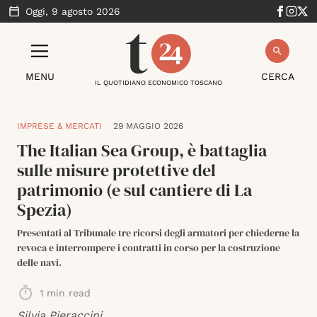
Oggi,
9 agosto 2026
MENU
CERCA
IL QUOTIDIANO ECONOMICO TOSCANO
IMPRESE & MERCATI
29 MAGGIO 2026
The Italian Sea Group, è battaglia
sulle misure protettive del
patrimonio (e sul cantiere di La
Spezia)
Presentati al Tribunale tre ricorsi degli armatori per chiederne la
revoca e interrompere i contratti in corso per la costruzione
delle navi.
1
min read
Silvia Pieraccini