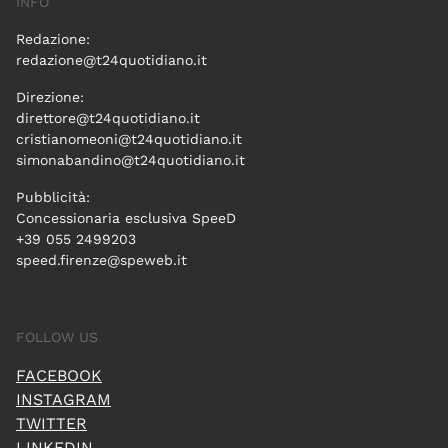
INFO
Redazione:
redazione@t24quotidiano.it
Direzione:
direttore@t24quotidiano.it
cristianomeoni@t24quotidiano.it
simonabandino@t24quotidiano.it
Pubblicità:
Concessionaria esclusiva SpeeD
+39 055 2499203
speed.firenze@speweb.it
FOLLOW US
FACEBOOK
INSTAGRAM
TWITTER
LINKEDIN