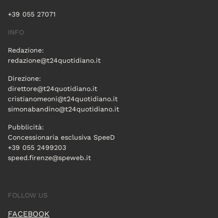
+39 055 27071
INFO
Redazione:
redazione@t24quotidiano.it
Direzione:
direttore@t24quotidiano.it
cristianomeoni@t24quotidiano.it
simonabandino@t24quotidiano.it
Pubblicità:
Concessionaria esclusiva SpeeD
+39 055 2499203
speed.firenze@speweb.it
FOLLOW US
FACEBOOK