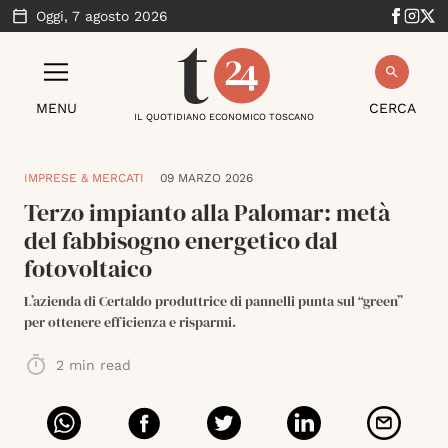
Oggi,
7 agosto 2026
MENU
CERCA
IL QUOTIDIANO ECONOMICO TOSCANO
IMPRESE & MERCATI
09 MARZO 2026
Terzo impianto alla Palomar: metà
del fabbisogno energetico dal
fotovoltaico
L’azienda di Certaldo produttrice di pannelli punta sul “green”
per ottenere efficienza e risparmi.
2
min read