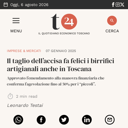
Oggi,
6 agosto 2026
MENU
CERCA
IL QUOTIDIANO ECONOMICO TOSCANO
IMPRESE & MERCATI
07 GENNAIO 2025
Il taglio dell’accisa fa felici i birrifici
artigianali anche in Toscana
Approvato l’emendamento alla manovra finanziaria che
conferma l’agevolazione fino al 50% per i “piccoli”.
2
min read
Leonardo Testai