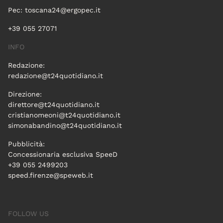
Pec:
toscana24@ergopec.it
+39 055 27071
INFO
Redazione:
redazione@t24quotidiano.it
Direzione:
direttore@t24quotidiano.it
cristianomeoni@t24quotidiano.it
simonabandino@t24quotidiano.it
Pubblicità:
Concessionaria esclusiva SpeeD
+39 055 2499203
speed.firenze@speweb.it
FOLLOW US