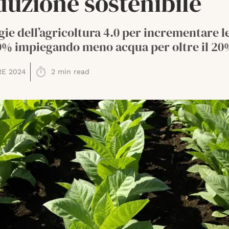
duzione sostenibile
ie dell’agricoltura 4.0 per incrementare l
10% impiegando meno acqua per oltre il 20
E 2024
2
min read