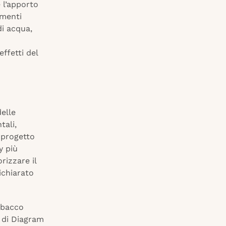
 l’apporto
umenti
di acqua,
ffetti del
elle
tali,
l progetto
y più
rizzare il
ichiarato
abacco
 di Diagram