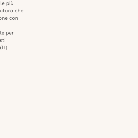
le più
futuro che
ione con
le per
sti
(lt)