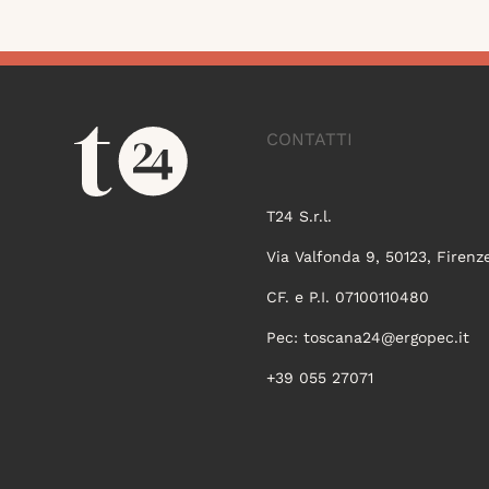
CONTATTI
T24 S.r.l.
Via Valfonda 9, 50123, Firenz
CF. e P.I. 07100110480
Pec:
toscana24@ergopec.it
+39 055 27071