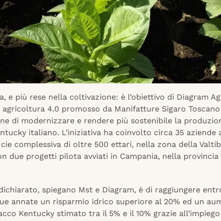
 e più rese nella coltivazione: è l’obiettivo di Diagram Ag
i agricoltura 4.0 promosso da Manifatture Sigaro Toscan
ine di modernizzare e rendere più sostenibile la produzio
tucky italiano. L’iniziativa ha coinvolto circa 35 aziende 
cie complessiva di oltre 500 ettari, nella zona della Valtib
n due progetti pilota avviati in Campania, nella provincia 
 dichiarato, spiegano Mst e Diagram, è di raggiungere entr
ue annate un risparmio idrico superiore al 20% ed un au
acco Kentucky stimato tra il 5% e il 10% grazie all’impiego