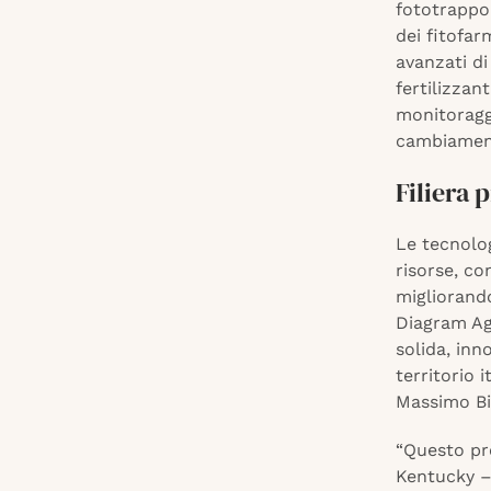
fototrappol
dei fitofar
avanzati di
fertilizzant
monitoraggi
cambiament
Filiera 
Le tecnolo
risorse, co
migliorando
Diagram Ag
solida, inn
territorio 
Massimo Bi
“Questo pr
Kentucky –