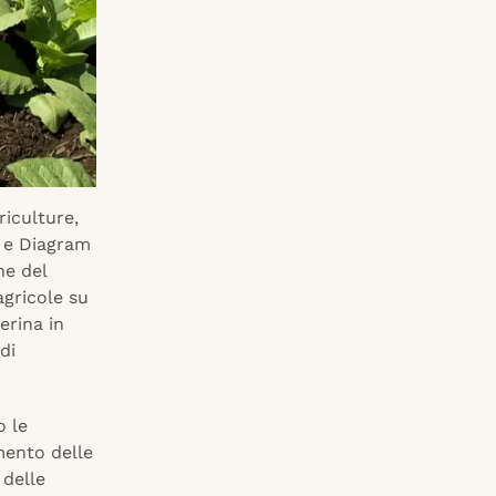
riculture,
o e Diagram
ne del
agricole su
erina in
di
o le
mento delle
 delle