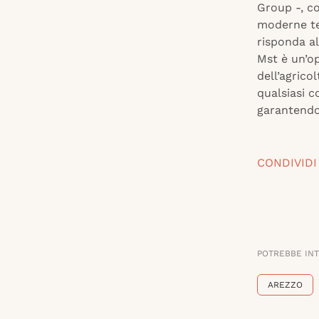
Group -, co
moderne te
risponda a
Mst è un’op
dell’agrico
qualsiasi c
garantendo 
CONDIVIDI
POTREBBE IN
AREZZO