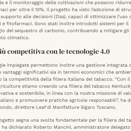
e e il monitoraggio delle coltivazioni che possono ridurre
maci per oltre il 10%. Il progetto ha visto l’adozione di str
 supporto alle decisioni (Dss), capaci di ottimizzare l’uso 
i e fitofarmaci. Sono stati inoltre introdotti sistemi per il
o del sequestro di carbonio, contribuendo a mitigare gli e
o climatico.
più competitiva con le tecnologie 4.0
gie impiegate permettono inoltre una gestione integrata d
n vantaggi significativi sia in termini economici che ambien
 la competitività della filiera italiana del tabacco. “Con i
riculture stiamo creando una filiera del tabacco Kentuck
ovativa e sostenibile, in linea con la nostra missione di valo
italiano e promuovere pratiche agricole responsabili”, ha d
ondo, direttore Leaf di Manifatture Sigaro Toscano.
ogetto segna una svolta fondamentale per la filiera del t
 ha dichiarato Roberto Mancini, amministratore delegato