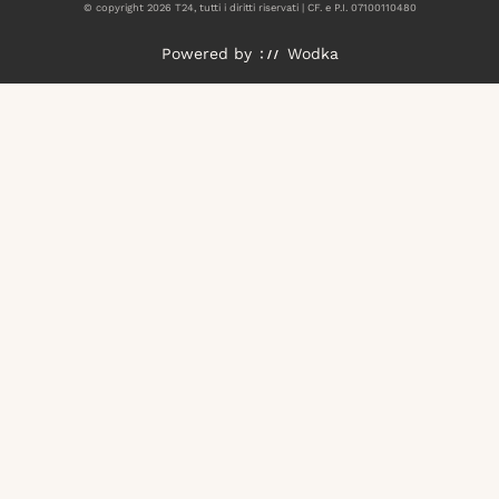
© copyright
2026
T24, tutti i diritti riservati | CF. e P.I. 07100110480
Powered by
Wodka