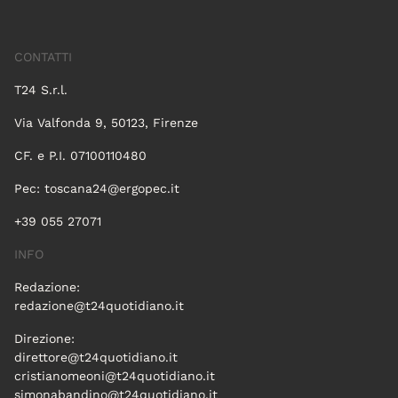
CONTATTI
T24 S.r.l.
Via Valfonda 9, 50123, Firenze
CF. e P.I. 07100110480
Pec:
toscana24@ergopec.it
+39 055 27071
INFO
Redazione:
redazione@t24quotidiano.it
Direzione:
direttore@t24quotidiano.it
cristianomeoni@t24quotidiano.it
simonabandino@t24quotidiano.it