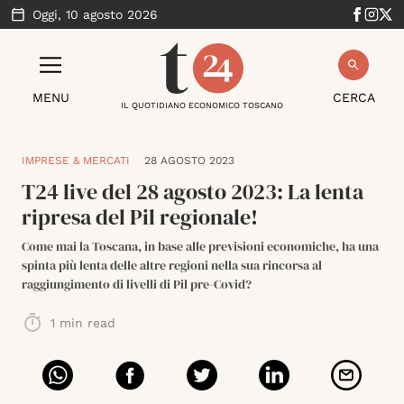
Oggi,
10 agosto 2026
MENU
CERCA
IL QUOTIDIANO ECONOMICO TOSCANO
IMPRESE & MERCATI
28 AGOSTO 2023
T24 live del 28 agosto 2023: La lenta
ripresa del Pil regionale!
Come mai la Toscana, in base alle previsioni economiche, ha una
spinta più lenta delle altre regioni nella sua rincorsa al
raggiungimento di livelli di Pil pre-Covid?
1
min read