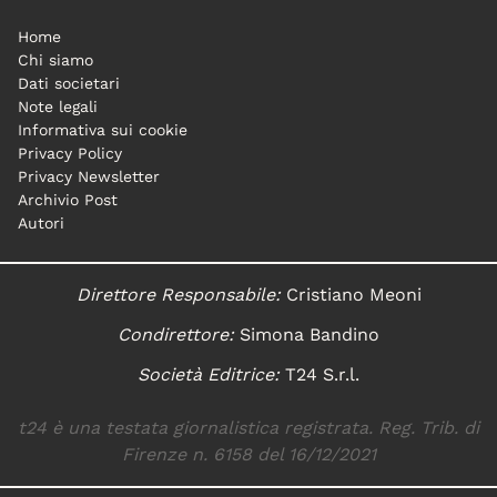
Home
Chi siamo
Dati societari
Note legali
Informativa sui cookie
Privacy Policy
Privacy Newsletter
Archivio Post
Autori
Direttore Responsabile:
Cristiano Meoni
Condirettore:
Simona Bandino
Società Editrice:
T24 S.r.l.
t24 è una testata giornalistica registrata. Reg. Trib. di
Firenze n. 6158 del 16/12/2021