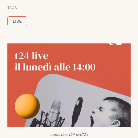
TAGS
LIVE
copertina t24 liveT24