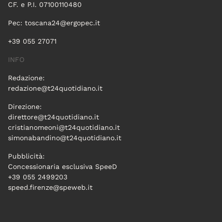
CF. e P.I. 07100110480
Pec:
toscana24@ergopec.it
+39 055 27071
INFO
Redazione:
redazione@t24quotidiano.it
Direzione:
direttore@t24quotidiano.it
cristianomeoni@t24quotidiano.it
simonabandino@t24quotidiano.it
Pubblicità:
Concessionaria esclusiva SpeeD
+39 055 2499203
speed.firenze@speweb.it