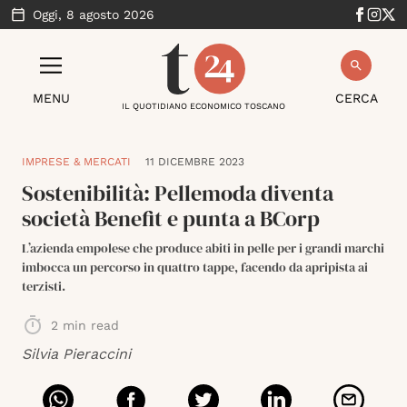
Oggi,
8 agosto 2026
MENU
CERCA
IL QUOTIDIANO ECONOMICO TOSCANO
IMPRESE & MERCATI
11 DICEMBRE 2023
Sostenibilità: Pellemoda diventa
società Benefit e punta a BCorp
L’azienda empolese che produce abiti in pelle per i grandi marchi
imbocca un percorso in quattro tappe, facendo da apripista ai
terzisti.
2
min read
Silvia Pieraccini