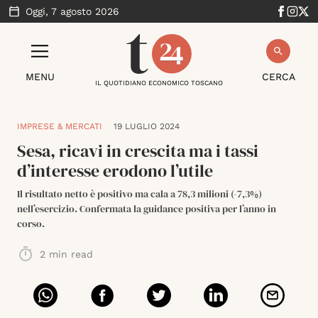
Oggi,
7 agosto 2026
MENU
CERCA
IL QUOTIDIANO ECONOMICO TOSCANO
IMPRESE & MERCATI
19 LUGLIO 2024
Sesa, ricavi in crescita ma i tassi
d’interesse erodono l’utile
Il risultato netto è positivo ma cala a 78,3 milioni (-7,3%)
nell’esercizio. Confermata la guidance positiva per l’anno in
corso.
2
min read