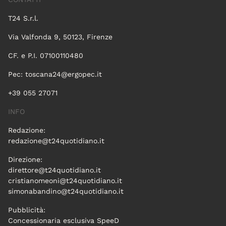
T24 S.r.l.
Via Valfonda 9, 50123, Firenze
CF. e P.I. 07100110480
Pec:
toscana24@ergopec.it
+39 055 27071
INFO
Redazione:
redazione@t24quotidiano.it
Direzione:
direttore@t24quotidiano.it
cristianomeoni@t24quotidiano.it
simonabandino@t24quotidiano.it
Pubblicità:
Concessionaria esclusiva SpeeD