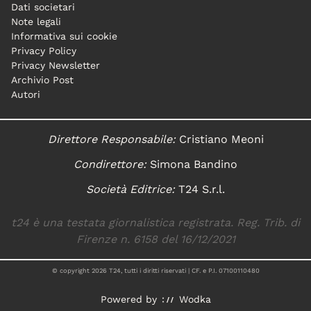
Dati societari
Note legali
Informativa sui cookie
Privacy Policy
Privacy Newsletter
Archivio Post
Autori
Direttore Responsabile:
Cristiano Meoni
Condirettore:
Simona Bandino
Società Editrice:
T24 S.r.l.
t24 è una testata giornalistica registrata. Reg. Trib. di
Firenze n. 6158 del 16/12/2021
© copyright
2026
T24, tutti i diritti riservati | CF. e P.I. 07100110480
Powered by
Wodka