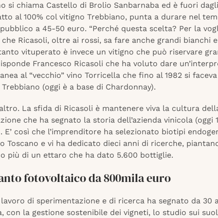
no si chiama Castello di Brolio Sanbarnaba ed è fuori dagl
atto al 100% col vitigno Trebbiano, punta a durare nel te
pubblico a 45-50 euro. “Perché questa scelta? Per la vogl
che Ricasoli, oltre ai rossi, sa fare anche grandi bianchi e
anto vituperato è invece un vitigno che può riservare gra
risponde Francesco Ricasoli che ha voluto dare un’interp
ea al “vecchio” vino Torricella che fino al 1982 si faceva
 Trebbiano (oggi è a base di Chardonnay).
’altro. La sfida di Ricasoli è mantenere viva la cultura dell
ione che ha segnato la storia dell’azienda vinicola (oggi 1
e). E’ così che l’imprenditore ha selezionato biotipi endoge
o Toscano e vi ha dedicato dieci anni di ricerche, piantan
 più di un ettaro che ha dato 5.600 bottiglie.
anto fotovoltaico da 800mila euro
l lavoro di sperimentazione e di ricerca ha segnato da 30 a
, con la gestione sostenibile dei vigneti, lo studio sui suoli