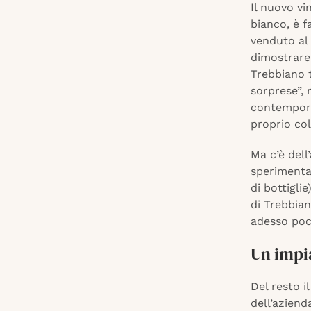
Il nuovo vi
bianco, è f
venduto al 
dimostrare 
Trebbiano t
sorprese”, 
contemporan
proprio col
Ma c’è dell
sperimentaz
di bottigli
di Trebbian
adesso poco
Un impi
Del resto i
dell’azienda