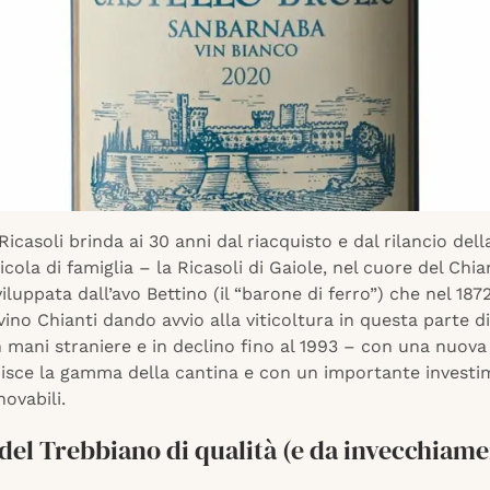
icasoli brinda ai 30 anni dal riacquisto e dal rilancio dell
icola di famiglia – la Ricasoli di Gaiole, nel cuore del Chia
viluppata dall’avo Bettino (il “barone di ferro”) che nel 187
 vino Chianti dando avvio alla viticoltura in questa parte d
in mani straniere e in declino fino al 1993 – con una nuova
hisce la gamma della cantina e con un importante investi
novabili.
 del Trebbiano di qualità (e da invecchiam