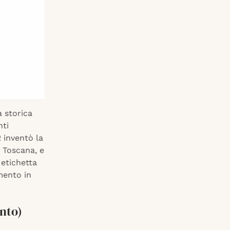
a storica
nti
2 inventò la
i Toscana, e
 etichetta
mento in
ento)