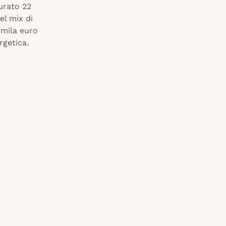
turato 22
el mix di
0mila euro
rgetica.