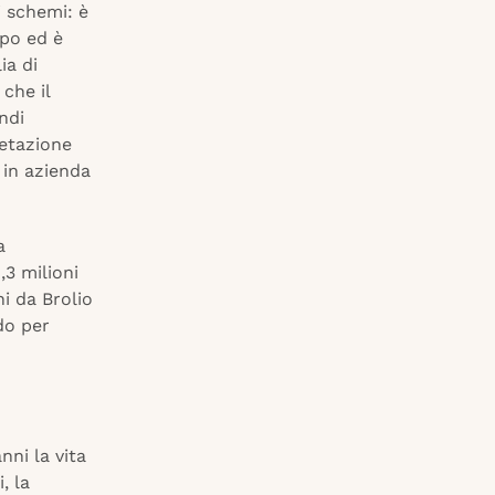
i schemi: è
mpo ed è
ia di
 che il
ndi
retazione
 in azienda
a
,3 milioni
ni da Brolio
do per
nni la vita
, la