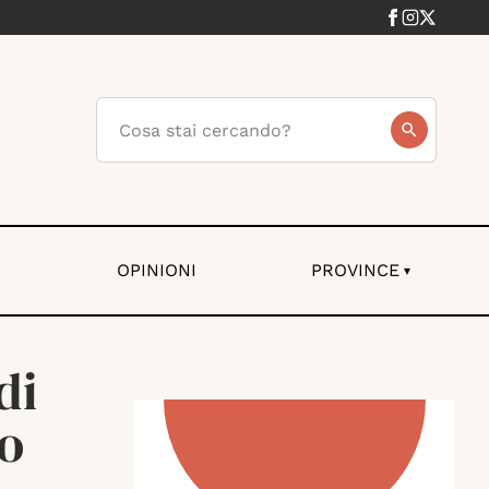
I
OPINIONI
PROVINCE
▾
di
o