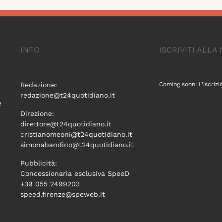
INFO
ISCRIVITI ALL
Redazione:
Coming soon! L'iscrizi
redazione@t24quotidiano.it
e
Direzione:
direttore@t24quotidiano.it
cristianomeoni@t24quotidiano.it
simonabandino@t24quotidiano.it
Pubblicità:
Concessionaria esclusiva SpeeD
+39 055 2499203
speed.firenze@speweb.it