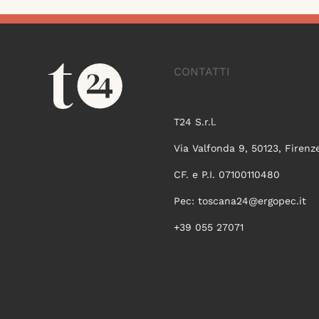
CONTATTI
T24 S.r.l.
Via Valfonda 9, 50123, Firenz
CF. e P.I. 07100110480
Pec:
toscana24@ergopec.it
+39 055 27071