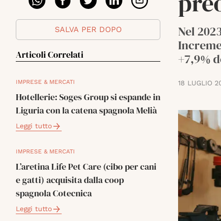
pre
Nel 2023
SALVA PER DOPO
Incremen
Articoli Correlati
+7,9% de
IMPRESE & MERCATI
18 LUGLIO 2
Hotellerie: Soges Group si espande in
Liguria con la catena spagnola Melià
Leggi tutto
IMPRESE & MERCATI
L’aretina Life Pet Care (cibo per cani
e gatti) acquisita dalla coop
spagnola Cotecnica
Leggi tutto