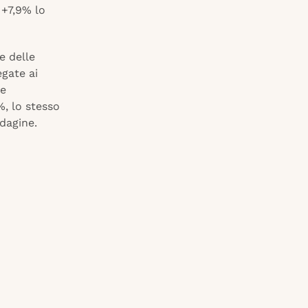
 +7,9% lo
e delle
egate ai
he
%, lo stesso
ndagine.