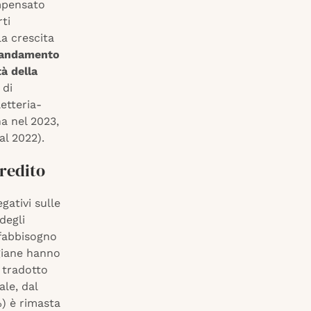
ompensato
ti
 la crescita
l’andamento
à della
 di
etteria-
a nel 2023,
al 2022).
credito
gativi sulle
degli
 fabbisogno
igiane hanno
a tradotto
ale, dal
) è rimasta