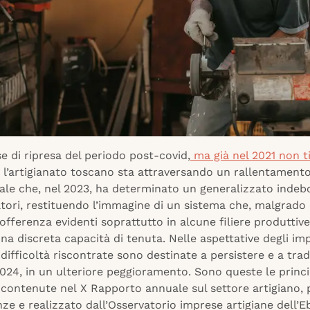
e di ripresa del periodo post-covid,
ma già nel 2021 non t
, l’artigianato toscano sta attraversando un rallentament
ale che, nel 2023, ha determinato un generalizzato inde
atori, restituendo l’immagine di un sistema che, malgrado
sofferenza evidenti soprattutto in alcune filiere produttive
a discreta capacità di tenuta. Nelle aspettative degli imp
e difficoltà riscontrate sono destinate a persistere e a trad
024, in un ulteriore peggioramento. Sono queste le princi
 contenute nel X Rapporto annuale sul settore artigiano,
nze e realizzato dall’Osservatorio imprese artigiane dell’E