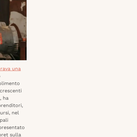
irava una
o
bolimento
 crescenti
, ha
renditori,
ursi, nel
pali
 presentato
bret sulla