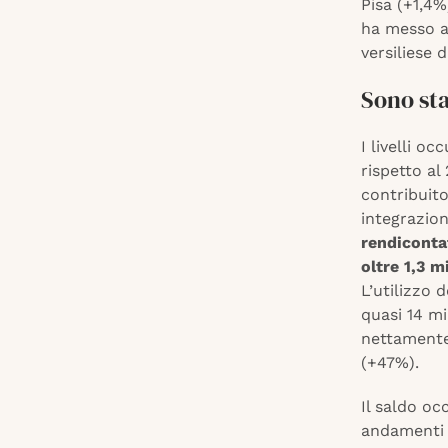
Pisa (+1,4%
ha messo a
versiliese 
Sono sta
I livelli o
rispetto al
contribuito
integrazion
rendicontat
oltre 1,3 m
L’utilizzo 
quasi 14 mi
nettamente 
(+47%).
Il saldo oc
andamenti d