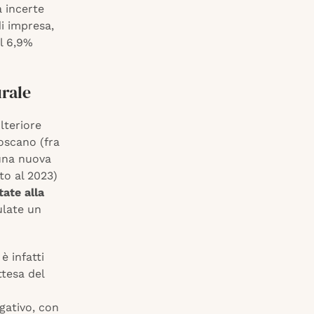
a incerte
i impresa,
el 6,9%
urale
lteriore
oscano (fra
 una nuova
to al 2023)
tate alla
ulate un
 infatti
ttesa del
ativo, con