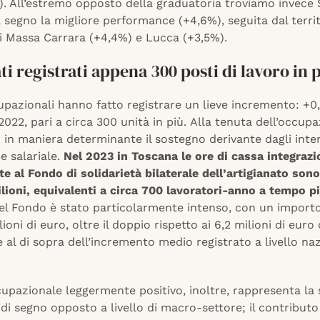
). All’estremo opposto della graduatoria troviamo invece 
 segno la migliore performance (+4,6%), seguita dal terri
di Massa Carrara (+4,4%) e Lucca (+3,5%).
ti registrati appena 300 posti di lavoro in 
ccupazionali hanno fatto registrare un lieve incremento: +
 2022, pari a circa 300 unità in più. Alla tenuta dell’occup
 in maniera determinante il sostegno derivante dagli inter
e salariale.
Nel 2023 in Toscana le ore di cassa integraz
e al Fondo di solidarietà bilaterale dell’artigianato sono
ilioni, equivalenti a circa 700 lavoratori-anno a tempo p
del Fondo è stato particolarmente intenso, con un importo
lioni di euro, oltre il doppio rispetto ai 6,2 milioni di euro
al di sopra dell’incremento medio registrato a livello na
cupazionale leggermente positivo, inoltre, rappresenta la s
i segno opposto a livello di macro-settore; il contributo