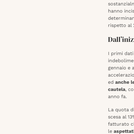
sostanzialm
hanno incis
determinand
rispetto al
Dall’ini
I primi dat
indebolimen
gennaio e a
accelerazio
ed
anche le
cautela
, c
anno fa.
La quota d
scesa al 13
fatturato c
le
aspettat