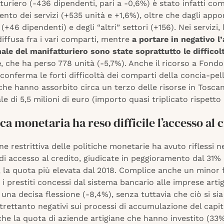
turiero (-436 dipendenti, pari a -0,6%) è stato infatti c
ento dei servizi (+535 unità e +1,6%), oltre che dagli appor
a (+46 dipendenti) e degli “altri” settori (+156). Nei servizi,
iffusa fra i vari comparti, mentre
a portare in negativo 
le del manifatturiero sono state soprattutto le difficolt
e
, che ha perso 778 unità (-5,7%). Anche il ricorso a Fondo
 conferma le forti difficoltà dei comparti della concia-pell
che hanno assorbito circa un terzo delle risorse in Toscan
le di 5,5 milioni di euro (importo quasi triplicato rispetto 
ica monetaria ha reso difficile l’accesso al 
ne restrittiva delle politiche monetarie ha avuto riflessi ne
di accesso al credito, giudicate in peggioramento dal 31% 
i, la quota più elevata dal 2018. Complice anche un minor
, i prestiti concessi dal sistema bancario alle imprese art
 una decisa flessione (-8,4%), senza tuttavia che ciò si si
altrettanto negativi sui processi di accumulazione del capit
e la quota di aziende artigiane che hanno investito (33%