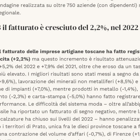
indagine realizzata su oltre 750 aziende (con dipendenti) 
regionale.
 il fatturato è cresciuto del 2,2%, nel 2022
l fatturato delle imprese artigiane toscane ha fatto regi
cita (+2,2%)
ma questo incremento è risultato attenuazi
 +5,2% del 2022 e +7,9% del 2021, oltre che eroso da un ta
più elevato. I migliori risultati sono stati messi a segno 
+9,6%), lavorazione dei minerali non metalliferi (+8,5%) e
ne di impianti (+7,0%), mentre prodotti in metallo (-1,4%),
nto (-2,3%) e carta-stampa (-5,0%) hanno fatto registrare
rformance. Le difficoltà del sistema moda – oltre all’abb
ssile ha riportato un fatturato di segno negativo, mentre 
-calzature ha chiuso sui livelli del 2022 – hanno penalizza
 i territori di Prato, unica fra le dieci province toscane a 
una contrazione del volume d’affari (-0,7%), di Firenze (+1