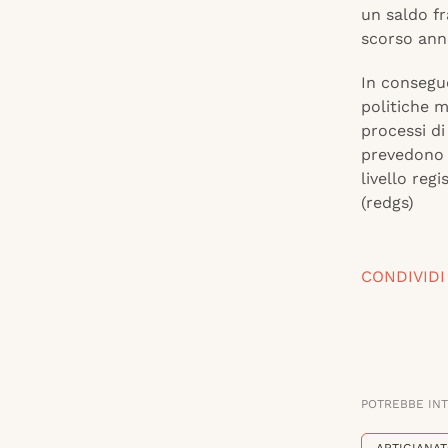
un saldo fr
scorso ann
In consegue
politiche m
processi di
prevedono
livello reg
(redgs)
CONDIVIDI
POTREBBE IN