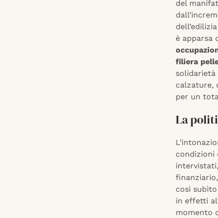
del manifat
dall’increm
dell’edilizi
è apparsa d
occupaziona
filiera pell
solidarietà
calzature, 
per un tota
La polit
L’intonazio
condizioni 
intervistat
finanziario
così subìto
in effetti 
momento ch