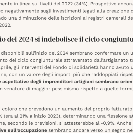
ente in linea sui livelli del 2022 (34%). Prospettive ancor
o negativamente sugli investimenti legati alla creazione d
o una diminuzione delle iscrizioni ai registri camerali d
 2022.
zio del 2024 si indebolisce il ciclo congiunt
i disponibili sull’inizio del 2024 sembrano confermare un u
to del ciclo congiunturale attraversato dall’artigianato t
prile, gli interventi del Fondo di solidarietà hanno avuto
ne, con un valore degli importi più che raddoppiati rispet
 aspettative degli imprenditori artigiani sembrano orien
on venature di maggior pessimismo rispetto a quelle form
i coloro che prevedono un aumento del proprio fatturato è
% (era al 21% a inizio 2023), determinando una flessione a
he, secondo le previsioni, si attesterebbe al -0,9%. Anche
ive sull’occupazione
sembrano andare verso un segno neg