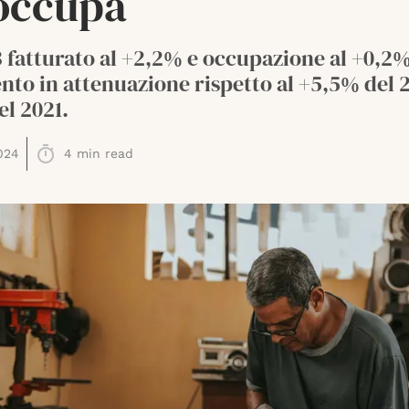
occupa
 fatturato al +2,2% e occupazione al +0,2%
to in attenuazione rispetto al +5,5% del 2
l 2021.
024
4
min read