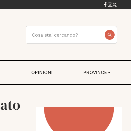
I
OPINIONI
PROVINCE
▾
nato