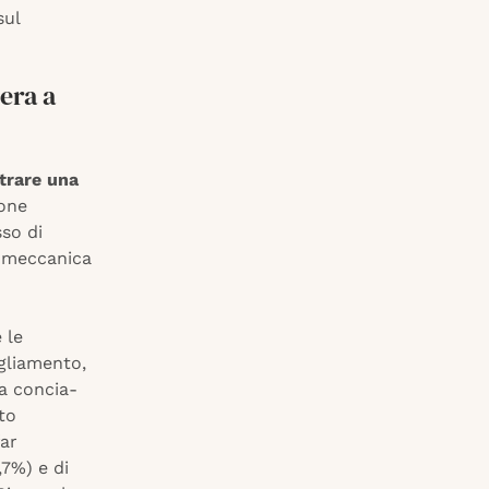
sul
 era a
strare una
one
sso di
da meccanica
 le
igliamento,
la concia-
to
far
,7%) e di