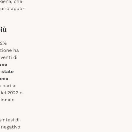
Siena, che
torio apuo-
più
0,2%
azione ha
venti di
ione
 state
ieno
.
 pari a
 del 2022 e
zionale
intesi di
 negativo