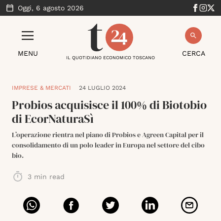
Oggi,
6 agosto 2026
MENU
CERCA
IL QUOTIDIANO ECONOMICO TOSCANO
IMPRESE & MERCATI
24 LUGLIO 2024
Probios acquisisce il 100% di Biotobio
di EcorNaturaSì
L’operazione rientra nel piano di Probios e Agreen Capital per il
consolidamento di un polo leader in Europa nel settore del cibo
bio.
3
min read