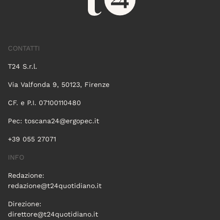
CONTATTI
T24 S.r.l.
Via Valfonda 9, 50123, Firenze
CF. e P.I. 07100110480
Pec:
toscana24@ergopec.it
+39 055 27071
INFO
Redazione:
redazione@t24quotidiano.it
Direzione:
direttore@t24quotidiano.it