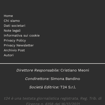
Home
Chi siamo
Dati societari
Note legali
Informativa sui cookie
Privacy Policy
Privacy Newsletter
Archivio Post
Autori
Direttore Responsabile:
Cristiano Meoni
Condirettore:
Simona Bandino
Società Editrice:
T24 S.r.l.
t24 è una testata giornalistica registrata. Reg. Trib. di
Firenze n. 6158 del 16/12/2021