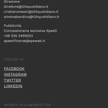
Direzione:
direttore@t24quotidiano.it
cristianomeoni@t24quotidiano.it
simonabandino@t24quotidiano.it
Pubblicità:
Concessionaria esclusiva SpeeD
+39 055 2499203
speed.firenze@speweb.it
FOLLOW US
FACEBOOK
INSTAGRAM
TWITTER
LINKEDIN
ISCRIVITI ALLA NEWSLETTER