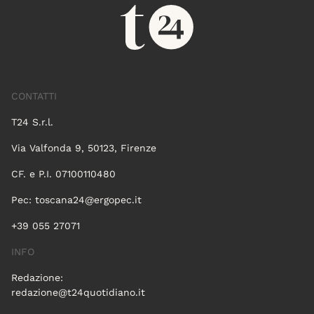
CONTATTI
T24 S.r.l.
Via Valfonda 9, 50123, Firenze
CF. e P.I. 07100110480
Pec:
toscana24@ergopec.it
+39 055 27071
INFO
Redazione:
redazione@t24quotidiano.it