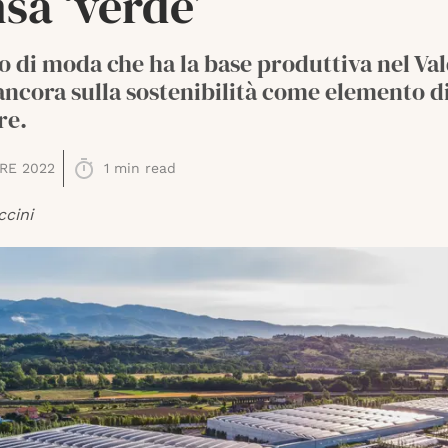
sa ‘verde’
o di moda che ha la base produttiva nel Va
ancora sulla sostenibilità come elemento d
re.
RE 2022
1
min read
ccini