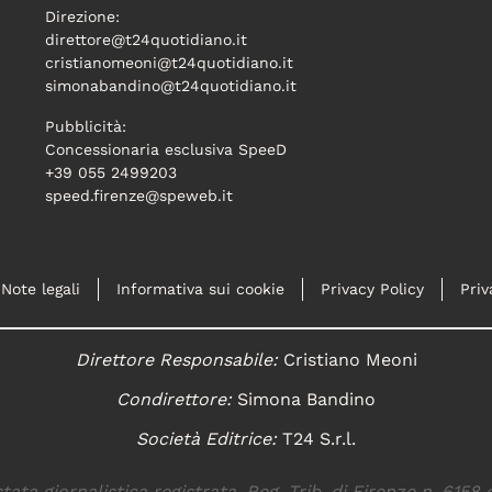
Direzione:
direttore@t24quotidiano.it
cristianomeoni@t24quotidiano.it
simonabandino@t24quotidiano.it
Pubblicità:
Concessionaria esclusiva SpeeD
+39 055 2499203
speed.firenze@speweb.it
Note legali
Informativa sui cookie
Privacy Policy
Priv
Direttore Responsabile:
Cristiano Meoni
Condirettore:
Simona Bandino
Società Editrice:
T24 S.r.l.
tata giornalistica registrata. Reg. Trib. di Firenze n. 6158 