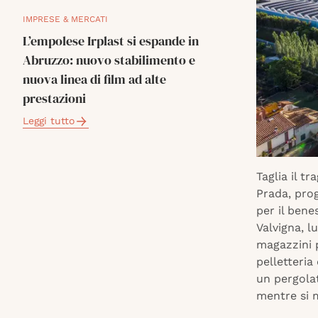
IMPRESE & MERCATI
L’empolese Irplast si espande in
Abruzzo: nuovo stabilimento e
nuova linea di film ad alte
prestazioni
Leggi tutto
Taglia il t
Prada, pro
per il bene
Valvigna, l
magazzini p
pelletteria
un pergolat
mentre si 