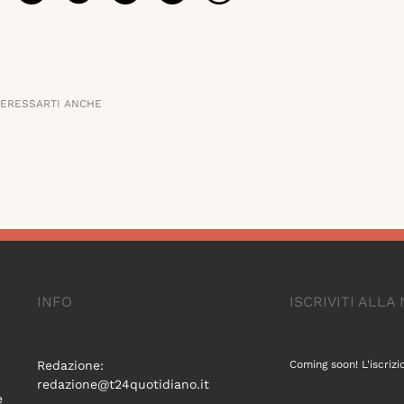
TERESSARTI ANCHE
INFO
ISCRIVITI ALL
Redazione:
Coming soon! L'iscrizi
redazione@t24quotidiano.it
e