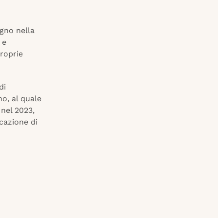
egno nella
 e
proprie
di
o, al quale
 nel 2023,
icazione di