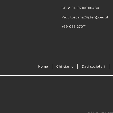
CF. e P.I. 07100110480
Pec:
toscana24@ergopec.it
+39 055 27071
Home
Chi siamo
Dati societari
t24 è una tes