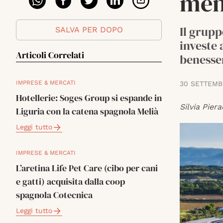
men
Il grupp
SALVA PER DOPO
investe 
Articoli Correlati
benesse
IMPRESE & MERCATI
30 SETTEMB
Hotellerie: Soges Group si espande in
Silvia Piera
Liguria con la catena spagnola Melià
Leggi tutto
IMPRESE & MERCATI
L’aretina Life Pet Care (cibo per cani
e gatti) acquisita dalla coop
spagnola Cotecnica
Leggi tutto