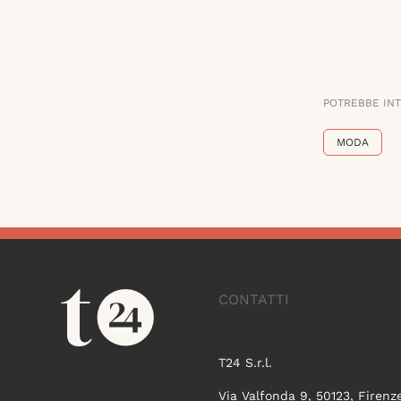
POTREBBE IN
MODA
CONTATTI
T24 S.r.l.
Via Valfonda 9, 50123, Firenz