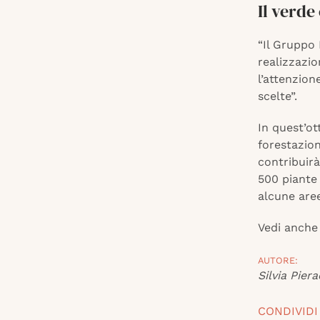
Il verde
“Il Gruppo 
realizzazion
l’attenzion
scelte”.
In quest’ot
forestazion
contribuirà
500 piante 
alcune aree
Vedi anche
AUTORE:
Silvia Piera
CONDIVIDI