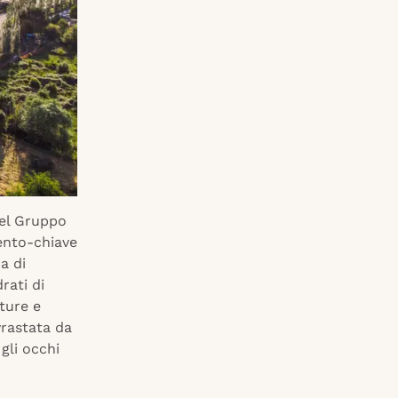
del Gruppo
ento-chiave
a di
rati di
ture e
vrastata da
gli occhi