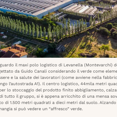
raguardo il maxi polo logistico di Levanella (Montevarchi) 
gettato da Guido Canali considerando il verde come elem
ssere e la salute dei lavoratori (come avviene nella fabbric
ungo l’autostrada A1). Il centro logistico, 44mila metri quad
er lo stoccaggio del prodotto finito abbigliamento, calza
 di tutto il gruppo, si è appena arricchito di una mensa so
o di 1.500 metri quadrati a dieci metri dal suolo. Alzando 
mangia si può vedere un “affresco” verde.