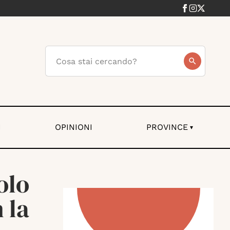
I
OPINIONI
PROVINCE
▾
olo
 la