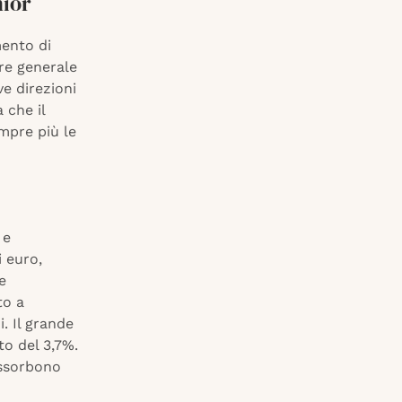
nior
mento di
ore generale
e direzioni
 che il
mpre più le
 e
i euro,
e
to a
i. Il grande
to del 3,7%.
assorbono