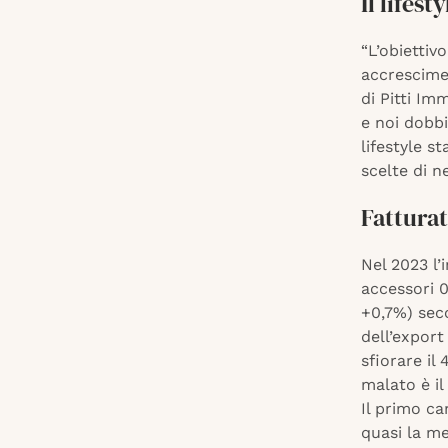
Il lifes
“L’obiettiv
accrescimen
di Pitti Im
e noi dobbi
lifestyle 
scelte di n
Fatturat
Nel 2023 l’
accessori 0
+0,7%) sec
dell’export
sfiorare il
malato è il
Il primo c
quasi la me