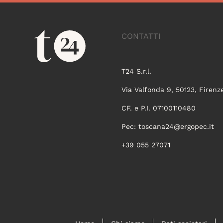
CONTATTI
T24 S.r.l.
Via Valfonda 9, 50123, Firenz
CF. e P.I. 07100110480
Pec:
toscana24@ergopec.it
+39 055 27071