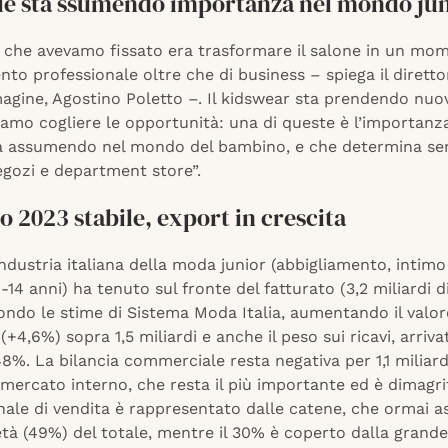
tyle sta ssumendo importanza nel mondo ju
o che avevamo fissato era trasformare il salone in un mo
to professionale oltre che di business – spiega il dirett
magine, Agostino Poletto –. Il kidswear sta prendendo nuov
amo cogliere le opportunità: una di queste è l’importanza
sta assumendo nel mondo del bambino, e che determina se
egozi e department store”.
o 2023 stabile, export in crescita
industria italiana della moda junior (abbigliamento, intimo
-14 anni) ha tenuto sul fronte del fatturato (3,2 miliardi d
ondo le stime di Sistema Moda Italia, aumentando il valor
 (+4,6%) sopra 1,5 miliardi e anche il peso sui ricavi, arriva
 48%. La bilancia commerciale resta negativa per 1,1 miliard
 mercato interno, che resta il più importante ed è dimagri
anale di vendita è rappresentato dalle catene, che ormai 
tà (49%) del totale, mentre il 30% è coperto dalla grande