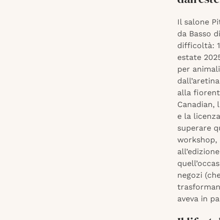
Il salone P
da Basso di
difficoltà:
estate 2025,
per animali
dall’aretin
alla fioren
Canadian, l
e la licenz
superare q
workshop, i
all’edizion
quell’occas
negozi (ch
trasformand
aveva in pa