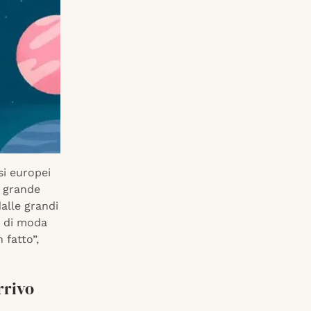
si europei
o grande
alle grandi
ci di moda
 fatto”,
rrivo