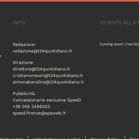
INFO
ISCRIVITI ALL
Redazione:
Coming soon! L'iscrizi
redazione@t24quotidiano.it
e
Direzione:
direttore@t24quotidiano.it
cristianomeoni@t24quotidiano.it
simonabandino@t24quotidiano.it
Pubblicità:
Concessionaria esclusiva SpeeD
+39 055 2499203
speed.firenze@speweb.it