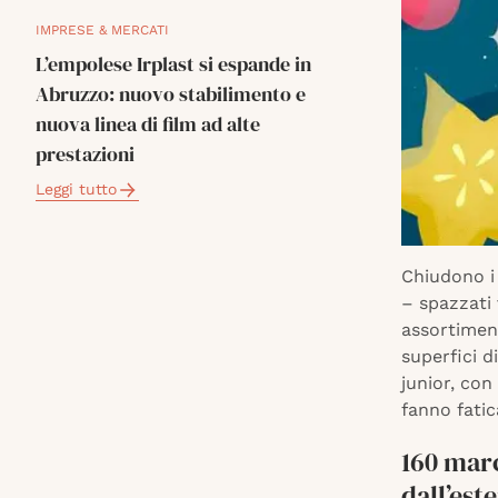
IMPRESE & MERCATI
L’empolese Irplast si espande in
Abruzzo: nuovo stabilimento e
nuova linea di film ad alte
prestazioni
Leggi tutto
Chiudono i 
– spazzati 
assortiment
superfici d
junior, con
fanno fatic
160 marc
dall’est