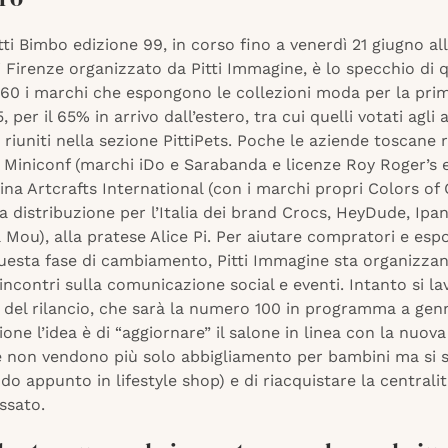
itti Bimbo edizione 99, in corso fino a venerdì 21 giugno a
 Firenze organizzato da Pitti Immagine, è lo specchio di 
 160 i marchi che espongono le collezioni moda per la pri
 per il 65% in arrivo dall’estero, tra cui quelli votati agli 
 riuniti nella sezione PittiPets. Poche le aziende toscane 
a Miniconf (marchi iDo e Sarabanda e licenze Roy Roger’s 
tina Artcrafts International (con i marchi propri Colors of 
a distribuzione per l’Italia dei brand Crocs, HeyDude, Ip
a Mou), alla pratese Alice Pi. Per aiutare compratori e espo
uesta fase di cambiamento, Pitti Immagine sta organizza
ncontri sulla comunicazione social e eventi. Intanto si la
e del rilancio, che sarà la numero 100 in programma a genn
ione l’idea è di “aggiornare” il salone in linea con la nuova
e non vendono più solo abbigliamento per bambini ma si 
o appunto in lifestyle shop) e di riacquistare la centrali
ssato.