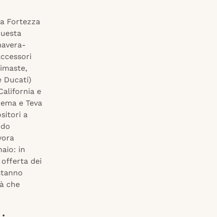
lla Fortezza
questa
mavera-
accessori
rimaste,
e Ducati)
California e
anema e Teva
sitori a
ndo
vora
aio: in
 offerta dei
stanno
tà che