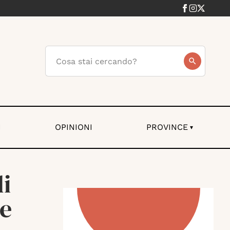
I
OPINIONI
PROVINCE
▾
di
ne