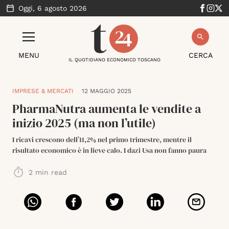
Oggi,
6 agosto 2026
MENU
CERCA
IL QUOTIDIANO ECONOMICO TOSCANO
IMPRESE & MERCATI
12 MAGGIO 2025
PharmaNutra aumenta le vendite a
inizio 2025 (ma non l’utile)
I ricavi crescono dell’11,2% nel primo trimestre, mentre il
risultato economico è in lieve calo. I dazi Usa non fanno paura
2
min read