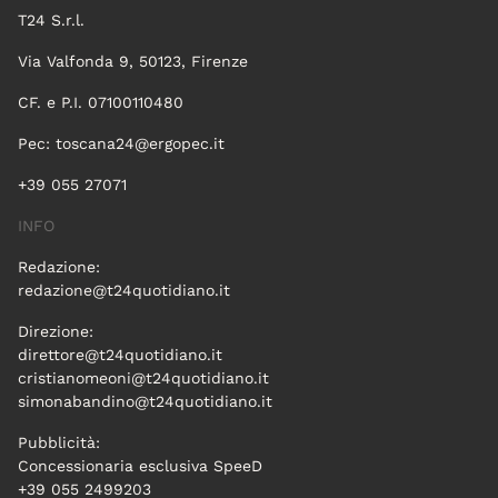
T24 S.r.l.
Via Valfonda 9, 50123, Firenze
CF. e P.I. 07100110480
Pec:
toscana24@ergopec.it
+39 055 27071
INFO
Redazione:
redazione@t24quotidiano.it
Direzione:
direttore@t24quotidiano.it
cristianomeoni@t24quotidiano.it
simonabandino@t24quotidiano.it
Pubblicità:
Concessionaria esclusiva SpeeD
+39 055 2499203