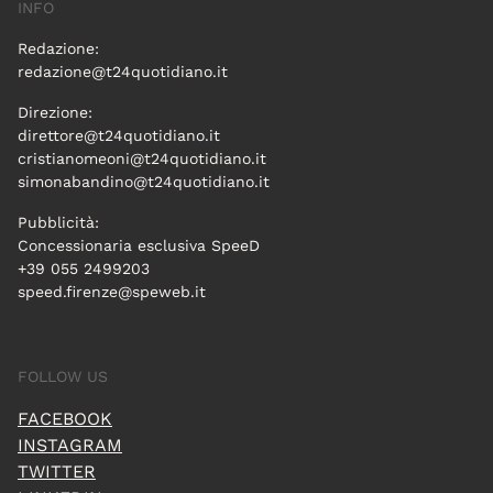
INFO
Redazione:
redazione@t24quotidiano.it
Direzione:
direttore@t24quotidiano.it
cristianomeoni@t24quotidiano.it
simonabandino@t24quotidiano.it
Pubblicità:
Concessionaria esclusiva SpeeD
+39 055 2499203
speed.firenze@speweb.it
FOLLOW US
FACEBOOK
INSTAGRAM
TWITTER