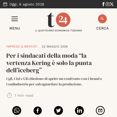
Oggi,
6 agosto 2026
MENU
CERCA
IL QUOTIDIANO ECONOMICO TOSCANO
IMPRESE & MERCATI
22 MAGGIO 2026
Per i sindacati della moda “la
vertenza Kering è solo la punta
dell’iceberg”
Cgil, Cisl e Uil chiedono di aprire un confronto con i brand e
Confindustria per salvaguardare la produzione.
1
min read