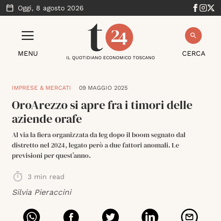
Oggi,
8 agosto 2026
MENU
CERCA
IL QUOTIDIANO ECONOMICO TOSCANO
IMPRESE & MERCATI
09 MAGGIO 2025
OroArezzo si apre fra i timori delle
aziende orafe
Al via la fiera organizzata da Ieg dopo il boom segnato dal
distretto nel 2024, legato però a due fattori anomali. Le
previsioni per quest’anno.
3
min read
Silvia Pieraccini