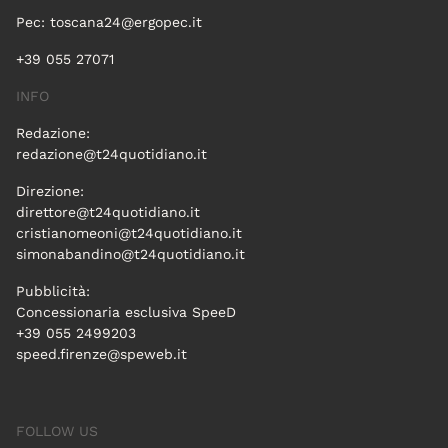
Pec:
toscana24@ergopec.it
+39 055 27071
INFO
Redazione:
redazione@t24quotidiano.it
Direzione:
direttore@t24quotidiano.it
cristianomeoni@t24quotidiano.it
simonabandino@t24quotidiano.it
Pubblicità:
Concessionaria esclusiva SpeeD
+39 055 2499203
speed.firenze@speweb.it
FOLLOW US