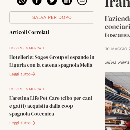
fra
L’aziend
SALVA PER DOPO
conciari
Articoli Correlati
toscano
IMPRESE & MERCATI
30 MAGGIO 
Hotellerie: Soges Group si espande in
Silvia Piera
Liguria con la catena spagnola Melià
Leggi tutto
IMPRESE & MERCATI
L’aretina Life Pet Care (cibo per cani
e gatti) acquisita dalla coop
spagnola Cotecnica
Leggi tutto