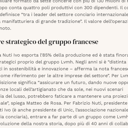
liare formato da sette concerie con più di 130 milioni di r
ruppo conta quattro poli produttivi con 300 dipendenti. Il
definisce “tra i leader del settore conciario internazionale
 manifatturiera di grande tradizione”. Il valore dell’opera
noto.
e strategico del gruppo francese
 Nuti Ivo esporta l’85% della produzione ed è stata finor
trategici proprio del gruppo Lvmh. Negli anni si è “distinta 
i in sostenibilità e innovazione – afferma la nota frances
ome riferimento per le altre imprese del settore”. Per Lv
uisizione significa “assicurare un futuro, dando nuove opp
enze locali dell’artigianato che da sole, nei nuovi scenari
ria del lusso, potrebbero faticare a mantenere una proiez
ale”, spiega Matteo de Rosa. Per Fabrizio Nuti, presidente
 Ivo (è anche presidente di Unic, l’associazione nazional
ria conciaria), entrare a far parte di un gruppo come Lvmh
oluzione della nostra storia, dopo più di 40 anni di colla