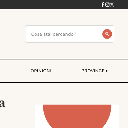
I
OPINIONI
PROVINCE
▾
a