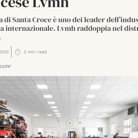
ncese Lvmh
a di Santa Croce è uno dei leader dell’indus
a internazionale. Lvmh raddoppia nel dist
.
2023
2
min read
ccini