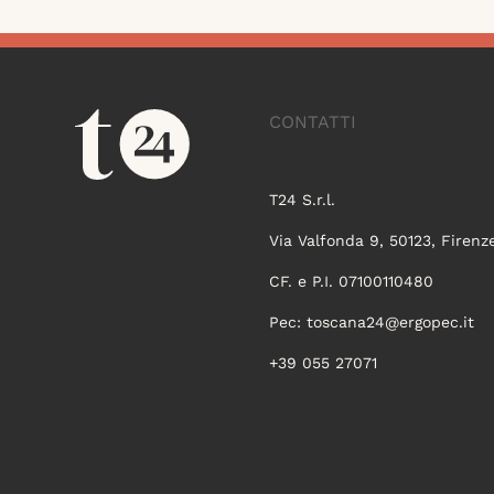
CONTATTI
T24 S.r.l.
Via Valfonda 9, 50123, Firenz
CF. e P.I. 07100110480
Pec:
toscana24@ergopec.it
+39 055 27071