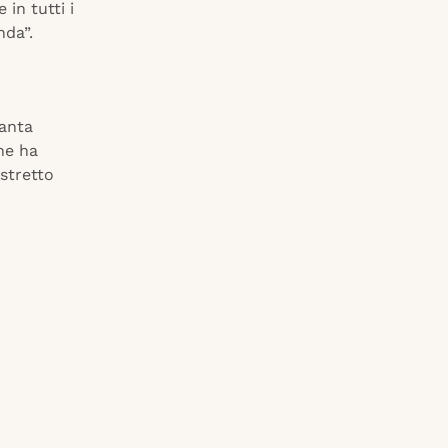
in tutti i
nda”.
Santa
he ha
stretto