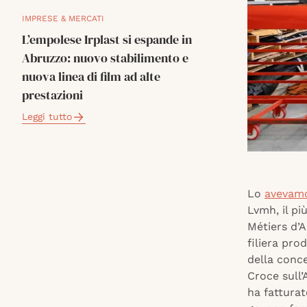
IMPRESE & MERCATI
L’empolese Irplast si espande in
Abruzzo: nuovo stabilimento e
nuova linea di film ad alte
prestazioni
Leggi tutto
Lo
avevamo
Lvmh, il pi
Métiers d’A
filiera pro
della conce
Croce sull’
ha fatturat