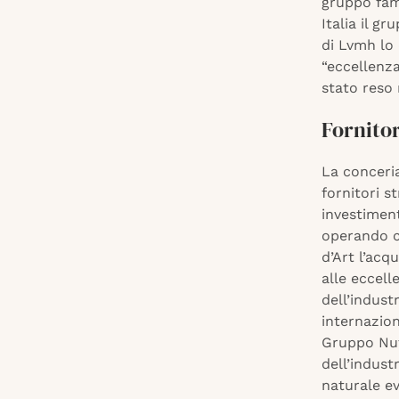
gruppo fami
Italia il g
di Lvmh lo 
“eccellenza
stato reso 
Fornitor
La conceria
fornitori s
investiment
operando c
d’Art l’acq
alle eccell
dell’indust
internazion
Gruppo Nuti
dell’indust
naturale ev