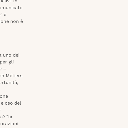
icavi. In
 comunicato
” e
zione non è
a uno dei
per gli
e –
mh Métiers
ortunità,
ione
 e ceo del
e
 è “la
borazioni