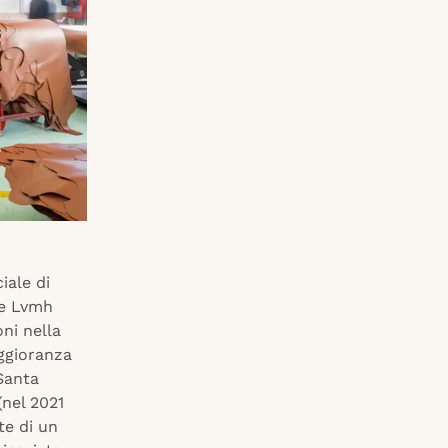
ciale di
ne Lvmh
ni nella
aggioranza
 Santa
(nel 2021
te di un