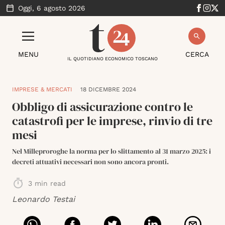
Oggi,
6 agosto 2026
MENU
CERCA
IL QUOTIDIANO ECONOMICO TOSCANO
IMPRESE & MERCATI
18 DICEMBRE 2024
Obbligo di assicurazione contro le
catastrofi per le imprese, rinvio di tre
mesi
Nel Milleproroghe la norma per lo slittamento al 31 marzo 2025: i
decreti attuativi necessari non sono ancora pronti.
3
min read
Leonardo Testai