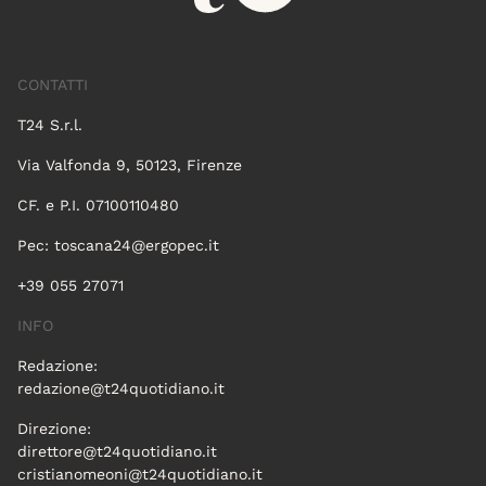
CONTATTI
T24 S.r.l.
Via Valfonda 9, 50123, Firenze
CF. e P.I. 07100110480
Pec:
toscana24@ergopec.it
+39 055 27071
INFO
Redazione:
redazione@t24quotidiano.it
Direzione:
direttore@t24quotidiano.it
cristianomeoni@t24quotidiano.it