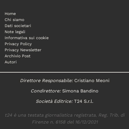
Home
Chi siamo
Dati societari
Note legali
Informativa sui cookie
Privacy Policy
Privacy Newsletter
Archivio Post
Autori
Direttore Responsabile:
Cristiano Meoni
Condirettore:
Simona Bandino
Società Editrice:
T24 S.r.l.
t24 è una testata giornalistica registrata. Reg. Trib. di
Firenze n. 6158 del 16/12/2021