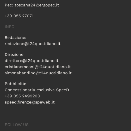
Pec:
toscana24@ergopec.it
+39 055 27071
INFO
Redazione:
redazione@t24quotidiano.it
Direzione:
direttore@t24quotidiano.it
cristianomeoni@t24quotidiano.it
simonabandino@t24quotidiano.it
Pubblicità:
Concessionaria esclusiva SpeeD
+39 055 2499203
speed.firenze@speweb.it
FOLLOW US