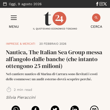
Oggi,
9 agosto 2026
MENU
CERCA
IL QUOTIDIANO ECONOMICO TOSCANO
IMPRESE & MERCATI
20 FEBBRAIO 2026
Nautica, The Italian Sea Group messa
all’angolo dalle banche (che intanto
ottengono 25 milioni)
Nel cantiere nautico di Marina di Carrara sono lievitati i costi
delle commesse: un audit esterno dovrà scoprire perché.
2
min read
Silvia Pieraccini