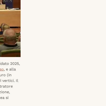
idato 2025,
rso
, e alla
uro (in
vertici. Il
stratore
zione,
ea si