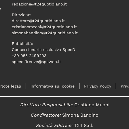
redazione@t24quotidiano.it
e
Direzione:
direttore@t24quotidiano.it
cristianomeoni@t24quotidiano.it
simonabandino@t24quotidiano.it
Pubblicità:
Concessionaria esclusiva SpeeD
+39 055 2499203
speed.firenze@speweb.it
Note legali
Informativa sui cookie
Privacy Policy
Priv
Direttore Responsabile:
Cristiano Meoni
Condirettore:
Simona Bandino
Società Editrice:
T24 S.r.l.