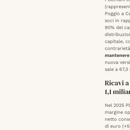
(rappresent
Poggio a C
soci in rap
90% del cap
distribuzi
capitale, c
contrarietà
mantenere 
nuova versi
sale a 67,3
Ricavi a
1,1 milia
Nel 2025 Pl
margine ope
netto conso
di euro (+5