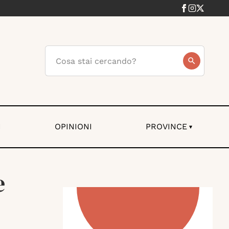
I
OPINIONI
PROVINCE
▾
e