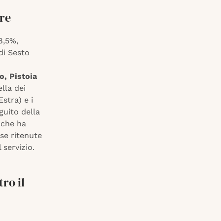
ere
8,5%,
di Sesto
o, Pistoia
lla dei
Estra) e i
eguito della
 che ha
se ritenute
servizio.
ro il