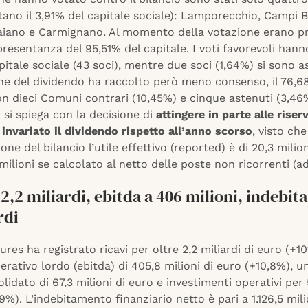
ano il 3,91% del capitale sociale): Lamporecchio, Campi B
aiano e Carmignano. Al momento della votazione erano pr
presentanza del 95,51% del capitale. I voti favorevoli hanno
itale sociale (43 soci), mentre due soci (1,64%) si sono a
one del dividendo ha raccolto però meno consenso, il 76,6
on dieci Comuni contrari (10,45%) e cinque astenuti (3,46%
 si spiega con la decisione di
attingere in parte alle riser
invariato il dividendo rispetto all’anno scorso
, visto che
one del bilancio l’utile effettivo (reported) è di 20,3 milio
 milioni se calcolato al netto delle poste non ricorrenti (a
 2,2 miliardi, ebitda a 406 milioni, indebi
rdi
ures ha registrato ricavi per oltre 2,2 miliardi di euro (+1
rativo lordo (ebitda) di 405,8 milioni di euro (+10,8%), un
lidato di 67,3 milioni di euro e investimenti operativi per 
9%). L’indebitamento finanziario netto è pari a 1.126,5 mili