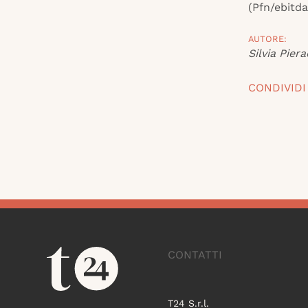
(Pfn/ebitda
AUTORE:
Silvia Piera
CONDIVIDI
CONTATTI
T24 S.r.l.