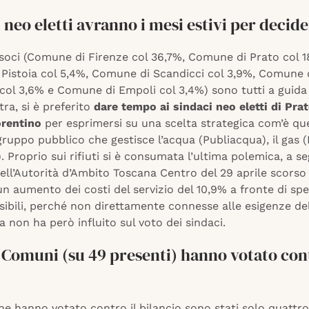
i neo eletti avranno i mesi estivi per decid
 soci (Comune di Firenze col 36,7%, Comune di Prato col 1
Pistoia col 5,4%, Comune di Scandicci col 3,9%, Comune 
 col 3,6% e Comune di Empoli col 3,4%) sono tutti a guida
tra, si è preferito
dare tempo ai sindaci neo eletti di Prat
orentino
per esprimersi su una scelta strategica com’è que
 gruppo pubblico che gestisce l’acqua (Publiacqua), il gas (
a). Proprio sui rifiuti si è consumata l’ultima polemica, a s
ell’Autorità d’Ambito Toscana Centro del 29 aprile scorso
n aumento dei costi del servizio del 10,9% a fronte di spe
bili, perché non direttamente connesse alle esigenze del 
 non ha però influito sul voto dei sindaci.
Comuni (su 49 presenti) hanno votato cont
e hanno votato contro il bilancio sono stati solo quattro