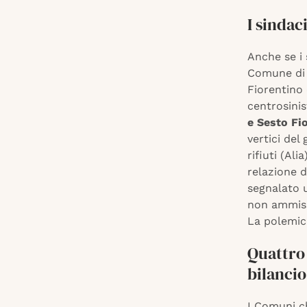
I sindac
Anche se i
Comune di 
Fiorentino
centrosinis
e Sesto Fi
vertici del
rifiuti (Ali
relazione d
segnalato u
non ammissi
La polemica
Quattro 
bilancio
I Comuni ch