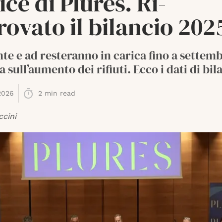
ice di Plures. Ri-
ovato il bilancio 202
te e ad resteranno in carica fino a settemb
 sull’aumento dei rifiuti. Ecco i dati di bil
2026
2
min read
ccini