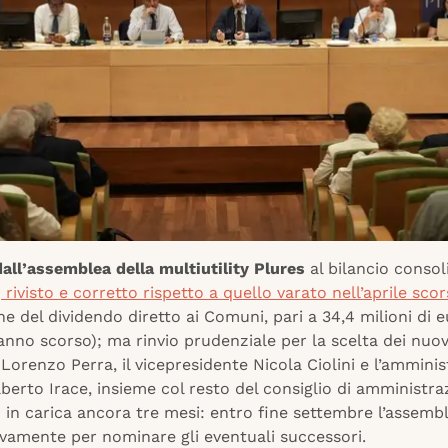
dall’assemblea della multiutility Plures
al bilancio consol
o
rivisto e corretto rispetto a quello varato nell’aprile sco
ne del dividendo diretto ai Comuni, pari a 34,4 milioni di e
’anno scorso); ma rinvio prudenziale per la scelta dei nuovi 
Lorenzo Perra, il vicepresidente Nicola Ciolini e l’ammini
berto Irace, insieme col resto del consiglio di amministra
in carica ancora tre mesi: entro fine settembre l’assembl
ovamente per nominare gli eventuali successori.