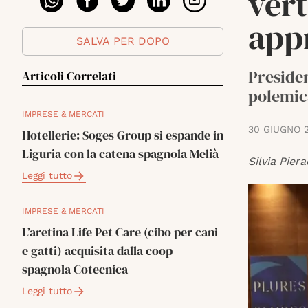
vert
appr
SALVA PER DOPO
Presiden
Articoli Correlati
polemica
IMPRESE & MERCATI
30 GIUGNO 
Hotellerie: Soges Group si espande in
Liguria con la catena spagnola Melià
Silvia Piera
Leggi tutto
IMPRESE & MERCATI
L’aretina Life Pet Care (cibo per cani
e gatti) acquisita dalla coop
spagnola Cotecnica
Leggi tutto