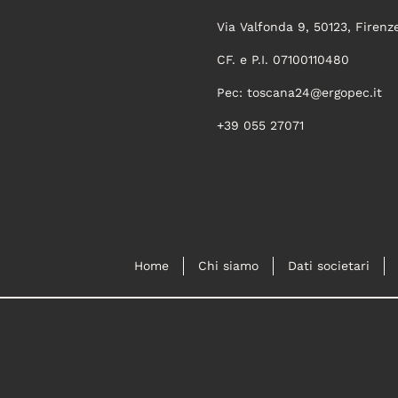
Via Valfonda 9, 50123, Firenz
CF. e P.I. 07100110480
Pec:
toscana24@ergopec.it
+39 055 27071
Home
Chi siamo
Dati societari