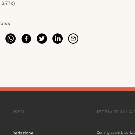
 2,77x)
ccini
INFO
ISCRIVITI ALL
Redazione:
Coming soon! L'iscrizi