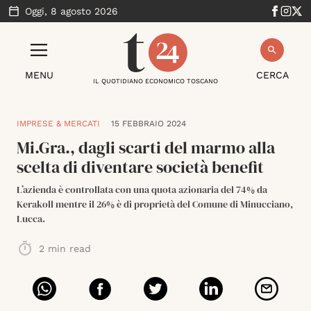
Oggi,
8 agosto 2026
MENU
CERCA
IL QUOTIDIANO ECONOMICO TOSCANO
IMPRESE & MERCATI
15 FEBBRAIO 2024
Mi.Gra., dagli scarti del marmo alla
scelta di diventare società benefit
L’azienda è controllata con una quota azionaria del 74% da
Kerakoll mentre il 26% è di proprietà del Comune di Minucciano,
Lucca.
2
min read