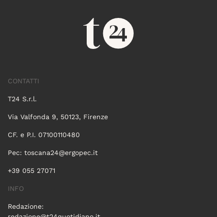
CONTATTI
T24 S.r.l.
Via Valfonda 9, 50123, Firenze
CF. e P.I. 07100110480
Pec:
toscana24@ergopec.it
+39 055 27071
INFO
Redazione:
redazione@t24quotidiano.it