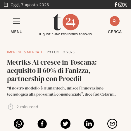
Oggi,
7 agosto 2026
MENU
CERCA
IL QUOTIDIANO ECONOMICO TOSCANO
IMPRESE & MERCATI
29 LUGLIO 2025
Metriks Ai cresce in Toscana:
acquisito il 60% di Fanizza,
partnership con Proedil
“Il nostro modello è Humantech, unisce l’innovazione
tecnologica alla prossimità consulenziale”, dice l’ad Cetarini.
2
min read