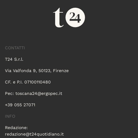
CONTATTI
T24 S.r.l.
Via Valfonda 9, 50123, Firenze
CF. e P.I. 07100110480
Pec:
toscana24@ergopec.it
+39 055 27071
INFO
Redazione:
redazione@t24quotidiano.it