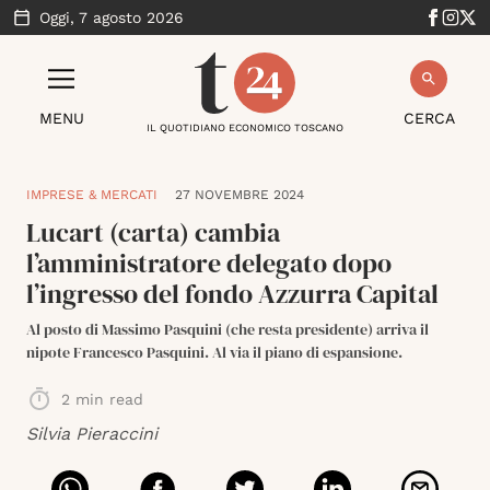
Oggi,
7 agosto 2026
MENU
CERCA
IL QUOTIDIANO ECONOMICO TOSCANO
IMPRESE & MERCATI
27 NOVEMBRE 2024
Lucart (carta) cambia
l’amministratore delegato dopo
l’ingresso del fondo Azzurra Capital
Al posto di Massimo Pasquini (che resta presidente) arriva il
nipote Francesco Pasquini. Al via il piano di espansione.
2
min read
Silvia Pieraccini