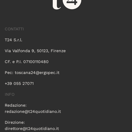
CONTATTI
T24 S.r.l.
Via Valfonda 9, 50123, Firenze
CF. e P.I. 07100110480
Pec:
toscana24@ergopec.it
+39 055 27071
INFO
Redazione:
redazione@t24quotidiano.it
Direzione:
direttore@t24quotidiano.it