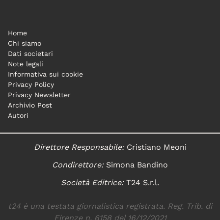
Home
Chi siamo
Dati societari
Note legali
Informativa sui cookie
Privacy Policy
Privacy Newsletter
Archivio Post
Autori
Direttore Responsabile:
Cristiano Meoni
Condirettore:
Simona Bandino
Società Editrice:
T24 S.r.l.
t24 è una testata giornalistica registrata. Reg. Trib. di
Firenze n. 6158 del 16/12/2021