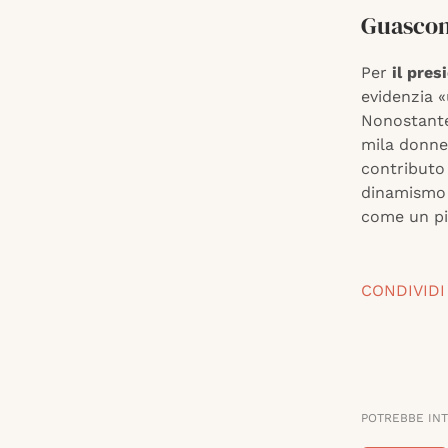
Guascon
Per
il pre
evidenzia «
Nonostante 
mila donne 
contributo 
dinamismo 
come un pil
CONDIVIDI
POTREBBE IN