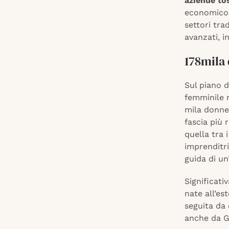
aziende to
economico 
settori tra
avanzati, in
178mila 
Sul piano d
femminile m
mila donne 
fascia più 
quella tra 
imprenditri
guida di un
Significati
nate all’es
seguita da 
anche da G