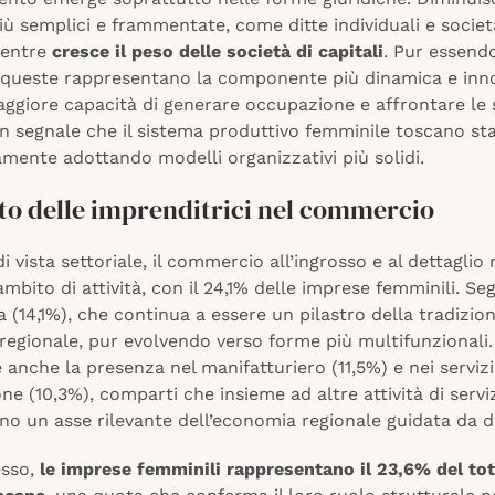
iù semplici e frammentate, come ditte individuali e societ
mentre
cresce il peso delle società di capitali
. Pur essen
queste rappresentano la componente più dinamica e inno
ggiore capacità di generare occupazione e affrontare le s
n segnale che il sistema produttivo femminile toscano st
mente adottando modelli organizzativi più solidi.
to delle imprenditrici nel commercio
i vista settoriale, il commercio all’ingrosso e al dettaglio r
ambito di attività, con il 24,1% delle imprese femminili. Se
ra (14,1%), che continua a essere un pilastro della tradizio
regionale, pur evolvendo verso forme più multifunzionali.
anche la presenza nel manifatturiero (11,5%) e nei servizi 
one (10,3%), comparti che insieme ad altre attività di servi
no un asse rilevante dell’economia regionale guidata da 
esso,
le imprese femminili rappresentano il 23,6% del tot