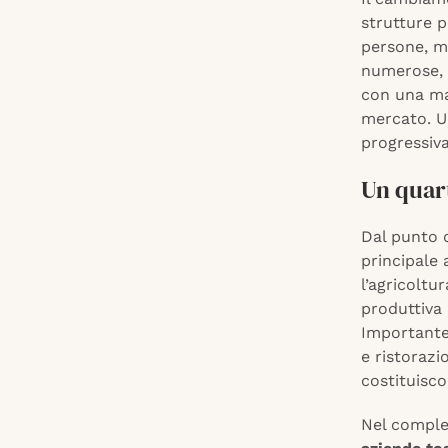
strutture p
persone, 
numerose, 
con una ma
mercato. U
progressiva
Un quar
Dal punto d
principale 
l’agricoltu
produttiva 
Importante 
e ristorazi
costituisco
Nel compl