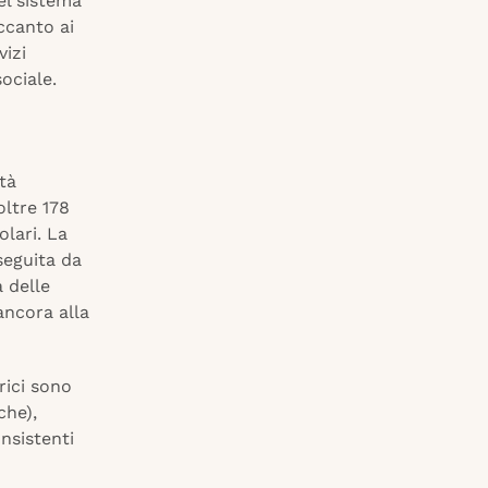
el sistema
ccanto ai
vizi
sociale.
tà
oltre 178
olari. La
 seguita da
a delle
ancora alla
rici sono
che),
nsistenti