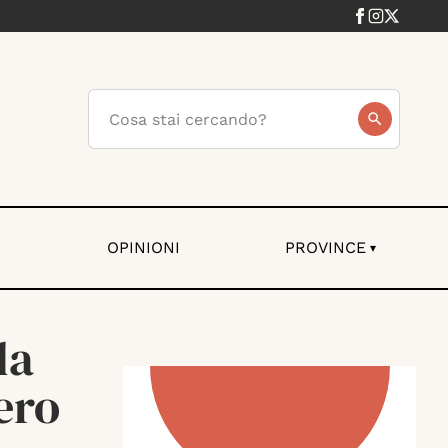
I
OPINIONI
PROVINCE
▾
da
ero