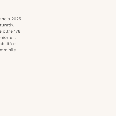
ilancio 2025
turati».
e oltre 178
nior e il
bilità e
emminile