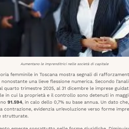
Aumentano le imprenditrici nelle società di capitale
toria femminile in Toscana mostra segnali di rafforzamen
, nonostante una lieve flessione numerica. Secondo l’analis
al quarto trimestre 2025, al 31 dicembre le imprese guida
le in cui la proprietà e il controllo sono detenuti in mag
ono
91.594
, in calo dello 0,7% su base annua. Un dato che
a contrazione, evidenzia un’evoluzione verso forme impre
e strutturate.
ento emerge soprattutto nelle forme giuridiche. Diminuis