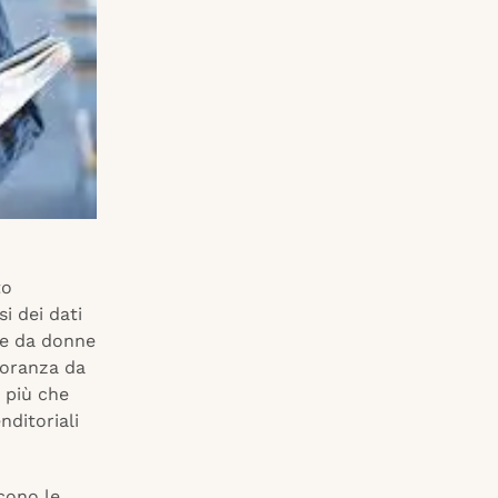
to
i dei dati
te da donne
gioranza da
, più che
nditoriali
cono le