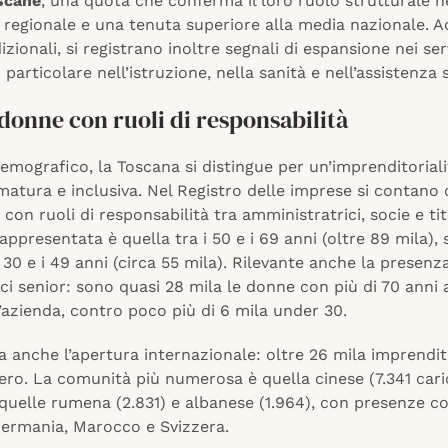
scane
, una quota che conferma il loro ruolo strutturale n
regionale e una tenuta superiore alla media nazionale. A
dizionali, si registrano inoltre segnali di espansione nei ser
 particolare nell’istruzione, nella sanità e nell’assistenza 
donne con ruoli di responsabilità
emografico, la Toscana si distingue per un’imprenditoriali
atura e inclusiva. Nel Registro delle imprese si contano 
con ruoli di responsabilità tra amministratrici, socie e tit
rappresentata è quella tra i 50 e i 69 anni (oltre 89 mila),
i 30 e i 49 anni (circa 55 mila). Rilevante anche la presenz
ci senior: sono quasi 28 mila le donne con più di 70 anni 
’azienda, contro poco più di 6 mila under 30.
va anche l’apertura internazionale: oltre 26 mila imprendit
tero. La comunità più numerosa è quella cinese (7.341 cari
quelle rumena (2.831) e albanese (1.964), con presenze co
ermania, Marocco e Svizzera.