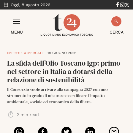
Oggi,
8 agosto 2026
MENU
CERCA
IL QUOTIDIANO ECONOMICO TOSCANO
IMPRESE & MERCATI
19 GIUGNO 2026
La sfida dell’Olio Toscano Igp: primo
nel settore in Italia a dotarsi della
relazione di sostenibilità
Il Consorzio vuole arrivare alla campagna 2027 con uno
strumento in grado di misurare e certificare l’impatto
ambientale, sociale ed economico della filiera.
2
min read