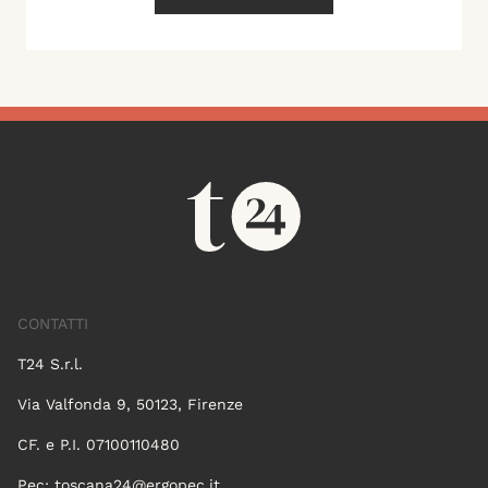
CONTATTI
T24 S.r.l.
Via Valfonda 9, 50123, Firenze
CF. e P.I. 07100110480
Pec:
toscana24@ergopec.it