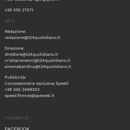
+39 055 27071
INFO
Redazione:
redazione@t24quotidiano.it
Direzione:
direttore@t24quotidiano.it
cristianomeoni@t24quotidiano.it
simonabandino@t24quotidiano.it
Pubblicità:
Concessionaria esclusiva SpeeD
+39 055 2499203
speed.firenze@speweb.it
FOLLOW US
FACEBOOK