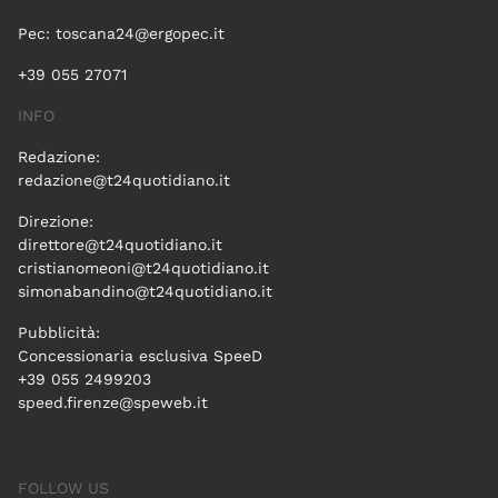
Pec:
toscana24@ergopec.it
+39 055 27071
INFO
Redazione:
redazione@t24quotidiano.it
Direzione:
direttore@t24quotidiano.it
cristianomeoni@t24quotidiano.it
simonabandino@t24quotidiano.it
Pubblicità:
Concessionaria esclusiva SpeeD
+39 055 2499203
speed.firenze@speweb.it
FOLLOW US