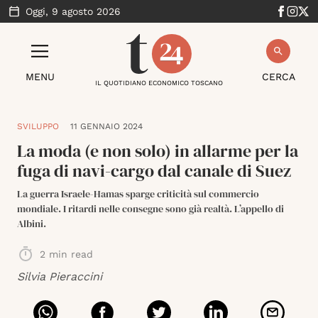
Oggi,
9 agosto 2026
MENU
CERCA
IL QUOTIDIANO ECONOMICO TOSCANO
SVILUPPO
11 GENNAIO 2024
La moda (e non solo) in allarme per la
fuga di navi-cargo dal canale di Suez
La guerra Israele-Hamas sparge criticità sul commercio
mondiale. I ritardi nelle consegne sono già realtà. L’appello di
Albini.
2
min read
Silvia Pieraccini