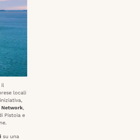
 il
rese locali
niziativa,
e Network
,
i Pistoia e
ne.
i
su una