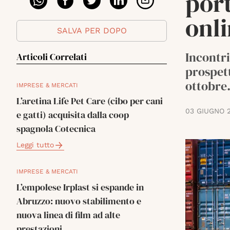
port
onl
SALVA PER DOPO
Incontri
Articoli Correlati
prospett
ottobre
IMPRESE & MERCATI
L’aretina Life Pet Care (cibo per cani
03 GIUGNO 
e gatti) acquisita dalla coop
spagnola Cotecnica
Leggi tutto
IMPRESE & MERCATI
L’empolese Irplast si espande in
Abruzzo: nuovo stabilimento e
nuova linea di film ad alte
prestazioni