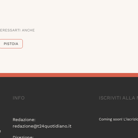
TERESSARTI ANCHE
PISTOIA
INFO
ISCRIVITI ALL
Redazione:
Coming soon! L'iscrizi
redazione@t24quotidiano.it
e
Direzione: