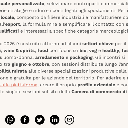
tuale personalizzata
, selezionare controparti commerciali
rie strategie e ridurre i costi legati agli spostamenti. Per 
 locale
, composto da filiere industriali e manifatturiere c
ll’
export
, la formula mira a semplificare il contatto con
ualificati
e interessati a specifiche categorie merceologic
io 2026 è costruito attorno ad alcuni
settori chiave
per il 
i
,
wine & spirits
,
food
con focus su
bio
,
veg
e
healthy
,
fa
s
uomo-donna,
arredamento
e
packaging
. Gli incontri si
o tra
giugno e ottobre
, con sessioni distribuite lungo l’an
bilità mirata
alle diverse specializzazioni produttive della
one è gratuita per le aziende del territorio. Per aderire è
 sulla piattaforma
, creare il proprio
profilo aziendale
e con
lle singole sessioni sul sito della
Camera di commercio di 