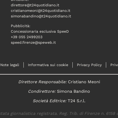
direttore@t24quotidiano.it
cristianomeoni@t24quotidiano.it
simonabandino@t24quotidiano.it
Pubblicità:
Concessionaria esclusiva SpeeD
+39 055 2499203
speed.firenze@speweb.it
Note legali
Informativa sui cookie
Privacy Policy
Priv
Direttore Responsabile:
Cristiano Meoni
Condirettore:
Simona Bandino
Società Editrice:
T24 S.r.l.
tata giornalistica registrata. Reg. Trib. di Firenze n. 6158 