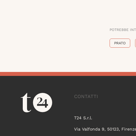
POTREBBE IN
PRATO
CONTATTI
T24 S.r.l.
Via Valfonda 9, 50123, Firenz