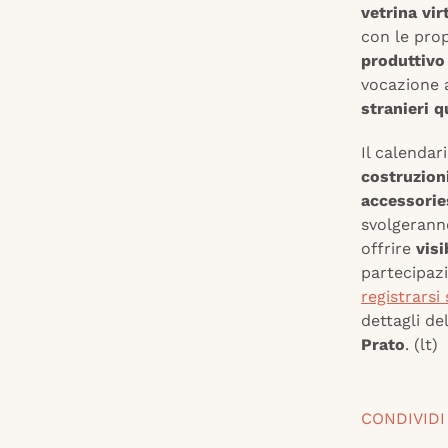
vetrina vir
con le prop
produttivo
vocazione a
stranieri q
Il calendar
costruzion
accessorie
svolgerann
offrire
visi
partecipazi
registrarsi
dettagli de
Prato
. (lt)
CONDIVIDI