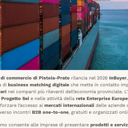
di commercio di Pistoia-Prato
rilancia nel 2026
InBuyer
,
 di
business matching digitale
che mette in contatto imp
eri
nei comparti più rilevanti dell’economia provinciale. L’i
l
Progetto Sei
e nelle attività della
rete Enterprise Europ
forzare l’accesso ai
mercati internazionali
delle aziende d
averso incontri
B2B one-to-one
, gratuiti e organizzati onli
smo consente alle imprese di presentare
prodotti e serviz