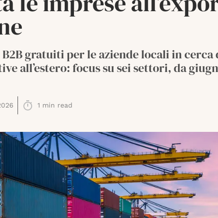
a le imprese all’expo
ine
 B2B gratuiti per le aziende locali in cerca 
ive all’estero: focus su sei settori, da giug
.
2026
1
min read