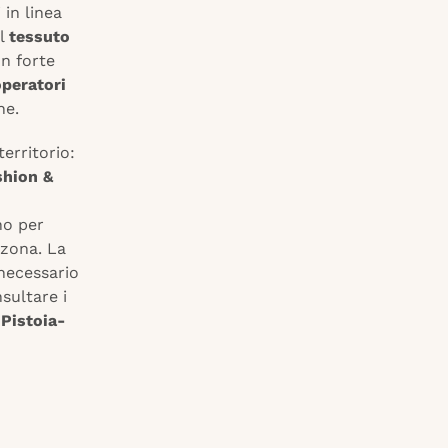
 in linea
il
tessuto
on forte
operatori
he.
territorio:
shion &
no per
 zona. La
 necessario
sultare i
Pistoia-