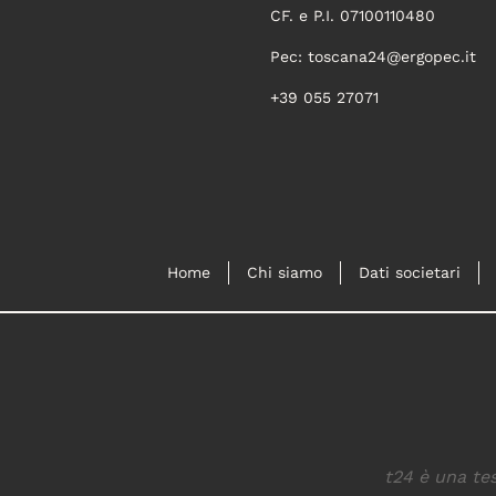
CF. e P.I. 07100110480
Pec:
toscana24@ergopec.it
+39 055 27071
Home
Chi siamo
Dati societari
t24 è una tes