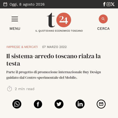
Oggi,
8 agosto 2026
MENU
CERCA
IL QUOTIDIANO ECONOMICO TOSCANO
IMPRESE & MERCATI
07 MARZO 2022
Il sistema-arredo toscano rialza la
testa
Parte il progetto di promozione internazionale Buy Design
guidato dal Centro sperimentale del Mobile.
2
min read