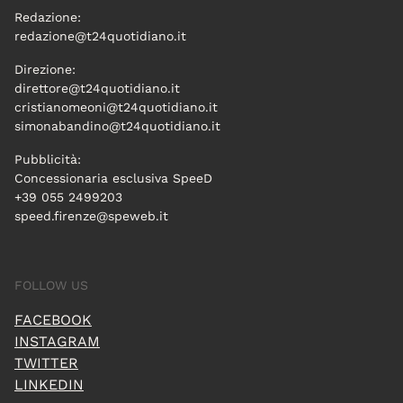
Redazione:
redazione@t24quotidiano.it
Direzione:
direttore@t24quotidiano.it
cristianomeoni@t24quotidiano.it
simonabandino@t24quotidiano.it
Pubblicità:
Concessionaria esclusiva SpeeD
+39 055 2499203
speed.firenze@speweb.it
FOLLOW US
FACEBOOK
INSTAGRAM
TWITTER
LINKEDIN