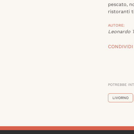
pescato, no
ristoranti t
AUTORE:
Leonardo T
CONDIVIDI
POTREBBE IN
LIVORNO