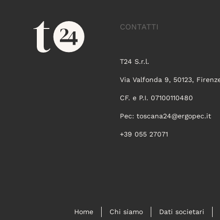
CONTATTI
T24 S.r.l.
Via Valfonda 9, 50123, Firenz
CF. e P.I. 07100110480
Pec:
toscana24@ergopec.it
+39 055 27071
Home
Chi siamo
Dati societari