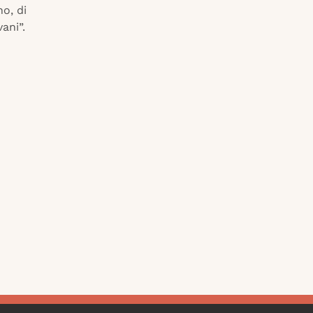
o, di
vani”.