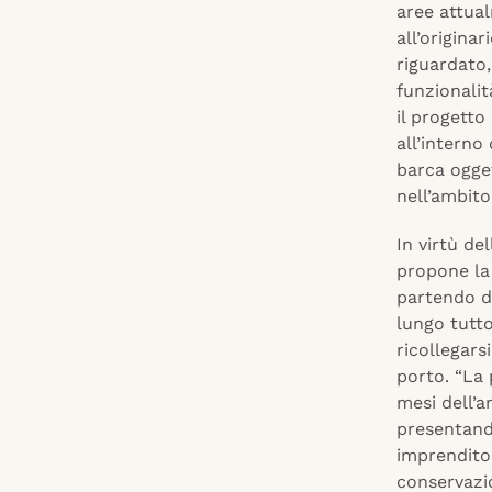
aree attual
all’origina
riguardato,
funzionalit
il progetto
all’interno
barca ogget
nell’ambito
In virtù de
propone la 
partendo da
lungo tutto 
ricollegars
porto. “La p
mesi dell’a
presentando
imprenditor
conservazi