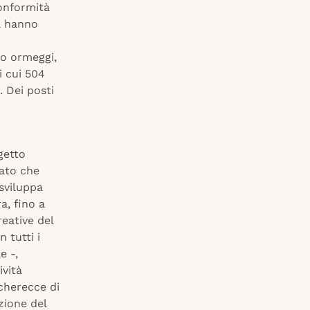
conformità
na hanno
no ormeggi,
i cui 504
. Dei posti
getto
zato che
sviluppa
a, fino a
reative del
n tutti i
e -,
ività
scherecce di
zione del