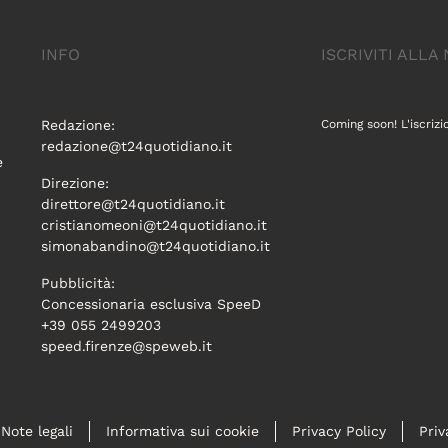
INFO
ISCRIVITI ALL
Redazione:
Coming soon! L'iscrizi
redazione@t24quotidiano.it
e
Direzione:
direttore@t24quotidiano.it
cristianomeoni@t24quotidiano.it
simonabandino@t24quotidiano.it
Pubblicità:
Concessionaria esclusiva SpeeD
+39 055 2499203
speed.firenze@speweb.it
Note legali
Informativa sui cookie
Privacy Policy
Priv