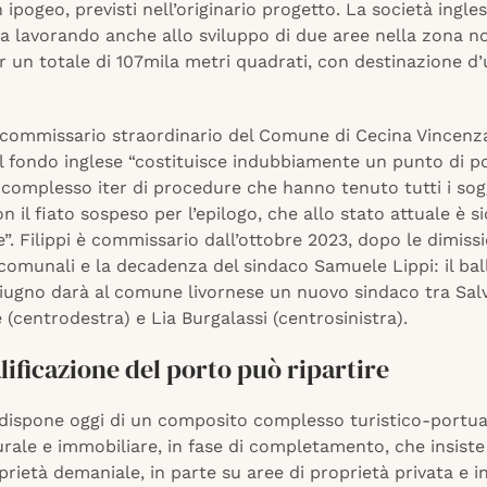
 ipogeo, previsti nell’originario progetto. La società ingles
a lavorando anche allo sviluppo di due aree nella zona no
r un totale di 107mila metri quadrati, con destinazione d
 commissario straordinario del Comune di Cecina Vincenza 
el fondo inglese “costituisce indubbiamente un punto di pos
complesso iter di procedure che hanno tenuto tutti i sog
on il fiato sospeso per l’epilogo, che allo stato attuale è 
”. Filippi è commissario dall’ottobre 2023, dopo le dimissi
 comunali e la decadenza del sindaco Samuele Lippi: il bal
giugno darà al comune livornese un nuovo sindaco tra Sal
(centrodestra) e Lia Burgalassi (centrosinistra).
lificazione del porto può ripartire
 dispone oggi di un composito complesso turistico-portua
urale e immobiliare, in fase di completamento, che insiste
prietà demaniale, in parte su aree di proprietà privata e i