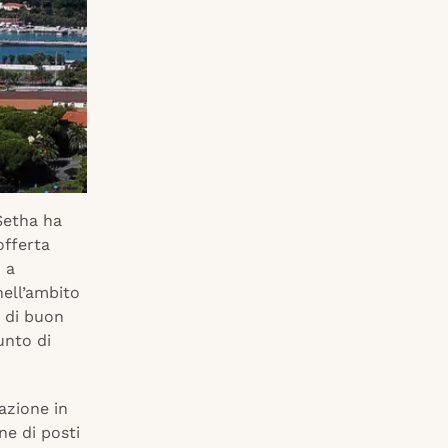
 Setha ha
offerta
 a
nell’ambito
o di buon
unto di
azione in
ne di posti