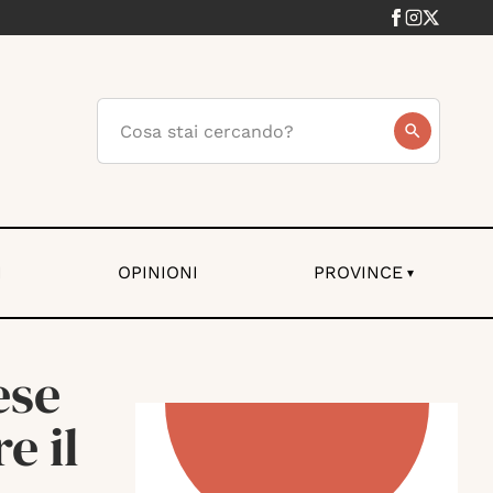
I
OPINIONI
PROVINCE
▾
ese
e il