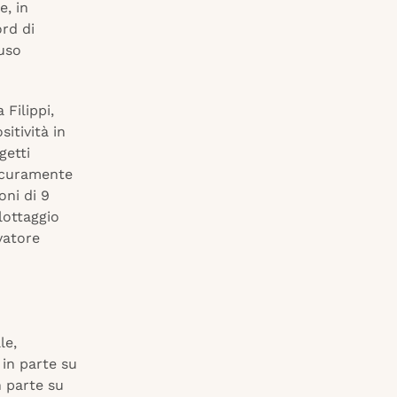
e, in
rd di
’uso
Filippi,
itività in
getti
sicuramente
oni di 9
lottaggio
vatore
le,
 in parte su
n parte su