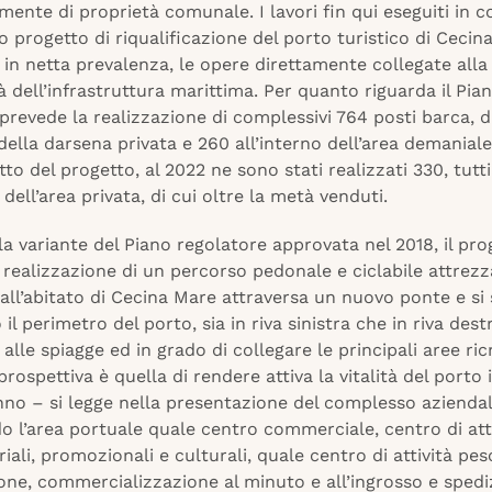
mente di proprietà comunale. I lavori fin qui eseguiti in 
rio progetto di riqualificazione del porto turistico di Ceci
 in netta prevalenza, le opere direttamente collegate alla
à dell’infrastruttura marittima. Per quanto riguarda il Pia
 prevede la realizzazione di complessivi 764 posti barca, d
 della darsena privata e 260 all’interno dell’area demaniale
to del progetto, al 2022 ne sono stati realizzati 330, tutti
 dell’area privata, di cui oltre la metà venduti.
lla variante del Piano regolatore approvata nel 2018, il pro
realizzazione di un percorso pedonale e ciclabile attrez
ll’abitato di Cecina Mare attraversa un nuovo ponte e si 
il perimetro del porto, sia in riva sinistra che in riva destr
i alle spiagge ed in grado di collegare le principali aree ric
rospettiva è quella di rendere attiva la vitalità del porto i
nno – si legge nella presentazione del complesso aziendal
 l’area portuale quale centro commerciale, centro di att
iali, promozionali e culturali, quale centro di attività pe
one, commercializzazione al minuto e all’ingrosso e spedi