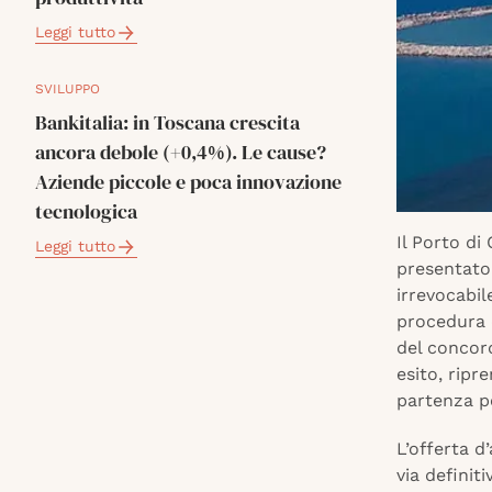
Leggi tutto
SVILUPPO
Bankitalia: in Toscana crescita
ancora debole (+0,4%). Le cause?
Aziende piccole e poca innovazione
tecnologica
Il Porto di
Leggi tutto
presentato 
irrevocabil
procedura d
del concor
esito, ripr
partenza pe
L’offerta d
via definit