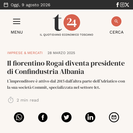
Oggi,
9 agosto 2026
MENU
CERCA
IL QUOTIDIANO ECONOMICO TOSCANO
IMPRESE & MERCATI
28 MARZO 2025
Il fiorentino Rogai diventa presidente
di Confindustria Albania
L’imprenditore è attivo dal 2015 dall’altra parte dell’Adriatico con
la sua società Commit, specializzata nel settore Ict.
2
min read