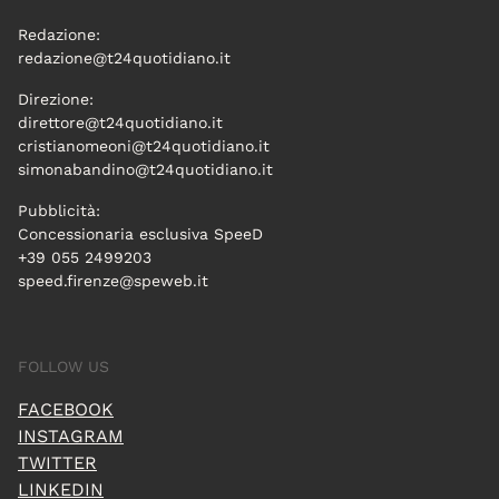
Redazione:
redazione@t24quotidiano.it
Direzione:
direttore@t24quotidiano.it
cristianomeoni@t24quotidiano.it
simonabandino@t24quotidiano.it
Pubblicità:
Concessionaria esclusiva SpeeD
+39 055 2499203
speed.firenze@speweb.it
FOLLOW US
FACEBOOK
INSTAGRAM
TWITTER
LINKEDIN