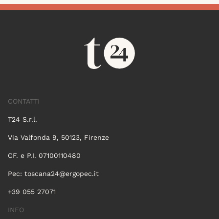
CONTATTI
T24 S.r.l.
Via Valfonda 9, 50123, Firenze
CF. e P.I. 07100110480
Pec:
toscana24@ergopec.it
+39 055 27071
INFO