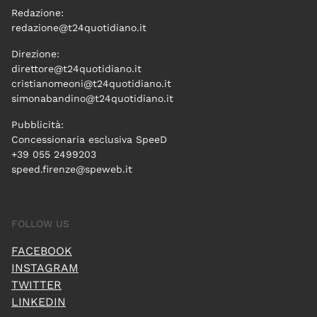
Redazione:
redazione@t24quotidiano.it
Direzione:
direttore@t24quotidiano.it
cristianomeoni@t24quotidiano.it
simonabandino@t24quotidiano.it
Pubblicità:
Concessionaria esclusiva SpeeD
+39 055 2499203
speed.firenze@speweb.it
FOLLOW US
FACEBOOK
INSTAGRAM
TWITTER
LINKEDIN