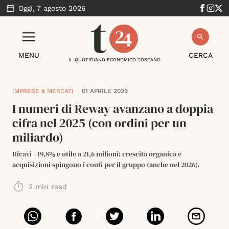
Oggi,
7 agosto 2026
MENU
CERCA
IL QUOTIDIANO ECONOMICO TOSCANO
IMPRESE & MERCATI
01 APRILE 2026
I numeri di Reway avanzano a doppia
cifra nel 2025 (con ordini per un
miliardo)
Ricavi +19,8% e utile a 21,6 milioni: crescita organica e
acquisizioni spingono i conti per il gruppo (anche nel 2026).
2
min read