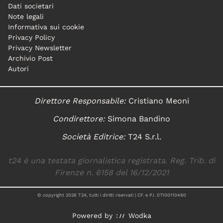
Dati societari
Note legali
Informativa sui cookie
Privacy Policy
Privacy Newsletter
Archivio Post
Autori
Direttore Responsabile:
Cristiano Meoni
Condirettore:
Simona Bandino
Società Editrice:
T24 S.r.l.
t24 è una testata giornalistica registrata. Reg. Trib. di
Firenze n. 6158 del 16/12/2021
© copyright
2026
T24, tutti i diritti riservati | CF. e P.I. 07100110480
Powered by
Wodka