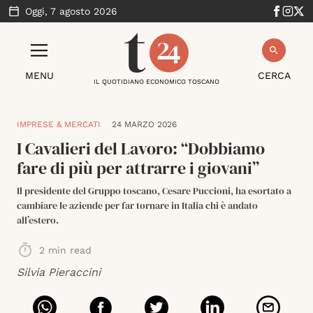
Oggi,
7 agosto 2026
MENU
CERCA
IL QUOTIDIANO ECONOMICO TOSCANO
IMPRESE & MERCATI
24 MARZO 2026
I Cavalieri del Lavoro: “Dobbiamo
fare di più per attrarre i giovani”
Il presidente del Gruppo toscano, Cesare Puccioni, ha esortato a
cambiare le aziende per far tornare in Italia chi è andato
all’estero.
2
min read
Silvia Pieraccini