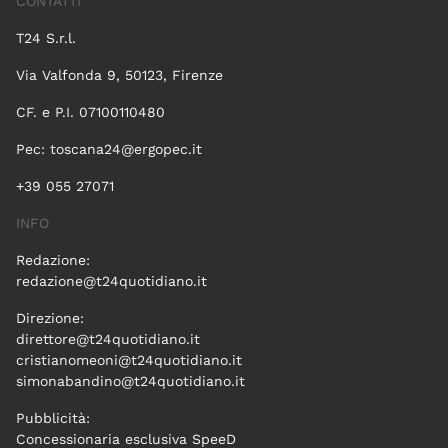
CONTATTI
T24 S.r.l.
Via Valfonda 9, 50123, Firenze
CF. e P.I. 07100110480
Pec:
toscana24@ergopec.it
+39 055 27071
INFO
Redazione:
redazione@t24quotidiano.it
Direzione:
direttore@t24quotidiano.it
cristianomeoni@t24quotidiano.it
simonabandino@t24quotidiano.it
Pubblicità:
Concessionaria esclusiva SpeeD