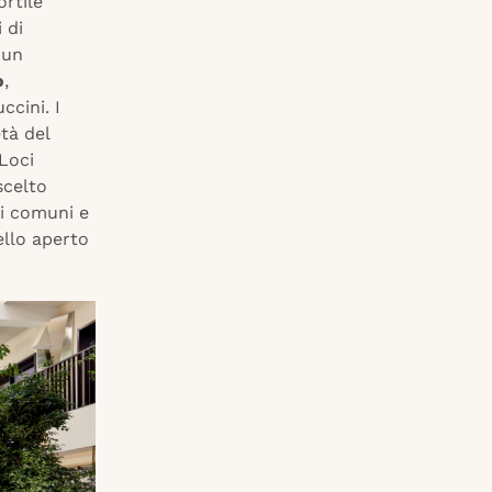
rtile
 di
 un
o
,
ccini. I
età del
Loci
scelto
zi comuni e
ello aperto