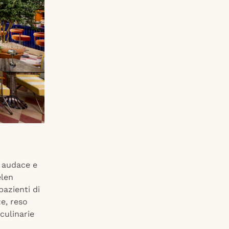
à audace e
elen
azienti di
ze, reso
culinarie