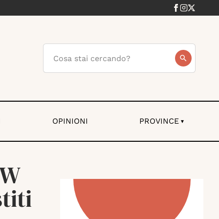
I
OPINIONI
PROVINCE
▾
e W
titi