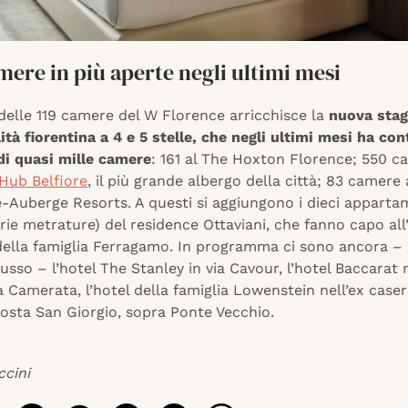
mere in più aperte negli ultimi mesi
delle 119 camere del W Florence arricchisce la
nuova stag
lità fiorentina a 4 e 5 stelle, che negli ultimi mesi ha con
di quasi mille camere
: 161 al The Hoxton Florence; 550 c
 Hub Belfiore
, il più grande albergo della città; 83 camere 
-Auberge Resorts. A questi si aggiungono i dieci appartam
arie metrature) del residence Ottaviani, che fanno capo all
ella famiglia Ferragamo. In programma ci sono ancora –
sso – l’hotel The Stanley in via Cavour, l’hotel Baccarat n
la Camerata, l’hotel della famiglia Lowenstein nell’ex case
costa San Giorgio, sopra Ponte Vecchio.
ccini