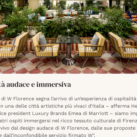
ità audace e immersiva
 di W Florence segna l’arrivo di un’esperienza di ospitalit
n una delle città artistiche più vivaci d’Italia – afferma H
vice president Luxury Brands Emea di Marriott – siamo imp
stri ospiti immergersi nel ricco tessuto culturale di Firen
vivo dal design audace di W Florence, dalle sue proposte 
e dall’inconfondibile servizio firmato W”.