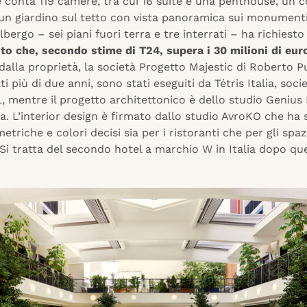
conta 119 camere, tra cui 16 suite e una penthouse, un co
 un giardino sul tetto con vista panoramica sui monumenti
albergo – sei piani fuori terra e tre interrati – ha richiesto
to che, secondo stime di T24, supera i 30 milioni di eur
dalla proprietà, la società Progetto Majestic di Roberto Pu
ti più di due anni, sono stati eseguiti da Tétris Italia, soci
 mentre il progetto architettonico è dello studio Genius 
a. L’interior design è firmato dallo studio AvroKO che ha 
triche e colori decisi sia per i ristoranti che per gli spa
Si tratta del secondo hotel a marchio W in Italia dopo qu