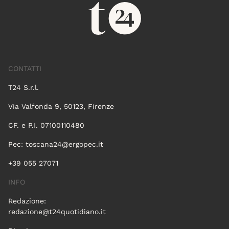
CONTATTI
T24 S.r.l.
Via Valfonda 9, 50123, Firenze
CF. e P.I. 07100110480
Pec:
toscana24@ergopec.it
+39 055 27071
INFO
Redazione:
redazione@t24quotidiano.it