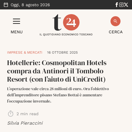
Oggi,
8 agosto 2026
MENU
CERCA
IL QUOTIDIANO ECONOMICO TOSCANO
IMPRESE & MERCATI
16 OTTOBRE 2025
Hotellerie: Cosmopolitan Hotels
compra da Antinori il Tombolo
Resort (con l’aiuto di UniCredit)
L’operazione vale circa 28 milioni di euro. Ora l’obiettivo
dell’imprenditore pisano Stefano Bottai è aumentare
l’occupazione invernale.
2
min read
Silvia Pieraccini