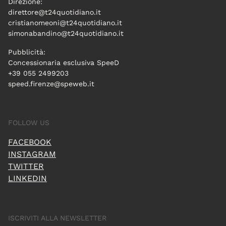
Direzione:
direttore@t24quotidiano.it
cristianomeoni@t24quotidiano.it
simonabandino@t24quotidiano.it
Pubblicità:
Concessionaria esclusiva SpeeD
+39 055 2499203
speed.firenze@speweb.it
FOLLOW US
FACEBOOK
INSTAGRAM
TWITTER
LINKEDIN
ISCRIVITI ALLA NEWSLETTER