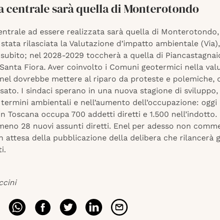
a centrale sarà quella di Monterotondo
ntrale ad essere realizzata sarà quella di Monterotondo,
 stata rilasciata la Valutazione d’impatto ambientale (Via), 
subito; nel 2028-2029 toccherà a quella di Piancastagnaio
 Santa Fiora. Aver coinvolto i Comuni geotermici nella val
Enel dovrebbe mettere al riparo da proteste e polemiche, 
ssato. I sindaci sperano in una nuova stagione di sviluppo,
 termini ambientali e nell’aumento dell’occupazione: oggi 
n Toscana occupa 700 addetti diretti e 1.500 nell’indotto. 
meno 28 nuovi assunti diretti. Enel per adesso non comm
in attesa della pubblicazione della delibera che rilancerà g
i.
ccini