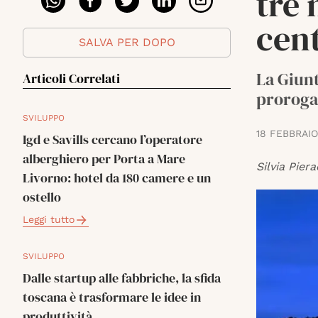
tre 
cent
SALVA PER DOPO
La Giunt
Articoli Correlati
proroga 
SVILUPPO
18 FEBBRAIO
Igd e Savills cercano l’operatore
alberghiero per Porta a Mare
Silvia Piera
Livorno: hotel da 180 camere e un
ostello
Leggi tutto
SVILUPPO
Dalle startup alle fabbriche, la sfida
toscana è trasformare le idee in
produttività