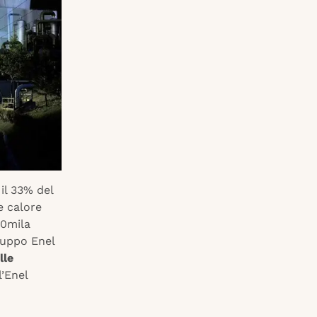
il 33% del
e calore
60mila
ruppo Enel
lle
l’Enel