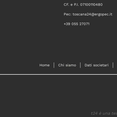
CF. e P.I. 07100110480
Pec:
toscana24@ergopec.it
+39 055 27071
Home
Chi siamo
Dati societari
t24 è una tes