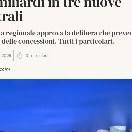
miliardi in tre nuove
rali
a regionale approva la delibera che preved
delle concessioni. Tutti i particolari.
 2025
3
min read
ccini