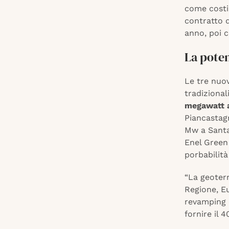
come costi 
contratto d
anno, poi 
La poten
Le tre nuov
tradizional
megawatt a
Piancastagn
Mw a Santa
Enel Green
porbabilità
“La geoterm
Regione, Eu
revamping e
fornire il 