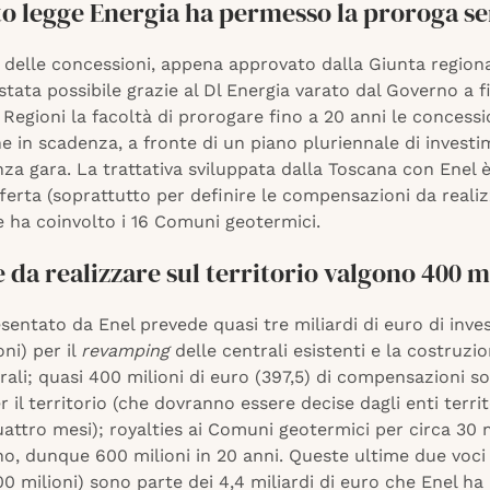
to legge Energia ha permesso la proroga s
 delle concessioni, appena approvato dalla Giunta region
stata possibile grazie al Dl Energia varato dal Governo a f
 Regioni la facoltà di prorogare fino a 20 anni le concessi
 in scadenza, a fronte di un piano pluriennale di investi
a gara. La trattativa sviluppata dalla Toscana con Enel è
ferta (soprattutto per definire le compensazioni da realiz
 e ha coinvolto i 16 Comuni geotermici.
 da realizzare sul territorio valgono 400 m
esentato da Enel prevede quasi tre miliardi di euro di inve
oni) per il
revamping
delle centrali esistenti e la costruzio
ali; quasi 400 milioni di euro (397,5) di compensazioni s
r il territorio (che dovranno essere decise dagli enti territ
attro mesi); royalties ai Comuni geotermici per circa 30 m
no, dunque 600 milioni in 20 anni. Queste ultime due voci
00 milioni) sono parte dei 4,4 miliardi di euro che Enel ha