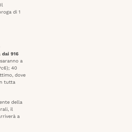
Il
oroga di 1
e
a
dai 916
 saranno a
Pc6); 40
ttimo, dove
n tutta
ente della
li, il
rriverà a