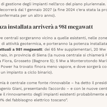
di gestione degli impianti nell’arco del piano pluriennale. 
ecorrerà dal 1 gennaio 2027 (a fine 2024 c’era stata la pr
confermata per un altro anno).
za installata arriverà a 981 megawatt
e centrali sorgeranno vicino a quelle esistenti, nelle zon
i di attività geotermica, e porteranno la potenza installat
ttuali a 981 megawatt
: dei 65 Mw supplementari, 20 Mw
aio, in provincia di Siena (la nuova centrale si chiamerà 
 Fiora, Grosseto (Bagnore 5); 5 Mw a Monterotondo Mari
 Power ha trovato finora meno vapore, e dove sorgerà co
 un impianto a ciclo binario).
ia è centrale come fonte rinnovabile – ha detto il presid
genio Giani, presentando l’accordo – e con le nuove centra
 il rinnovamento degli impianti esistenti probabilmente a
40% del fabbisogno elettrico toscano”.