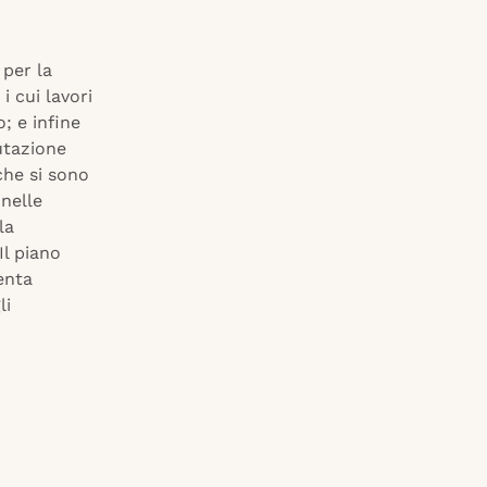
 per la
i cui lavori
; e infine
utazione
che si sono
 nelle
la
Il piano
enta
li