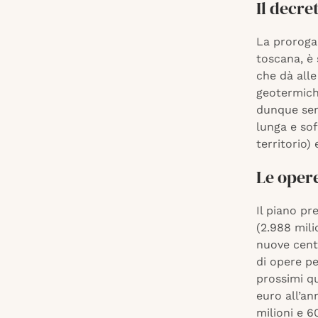
Il decre
La proroga
toscana, è 
che dà alle
geotermiche
dunque senz
lunga e sof
territorio)
Le opere
Il piano pr
(2.988 mili
nuove centr
di opere pe
prossimi qu
euro all’an
milioni e 6