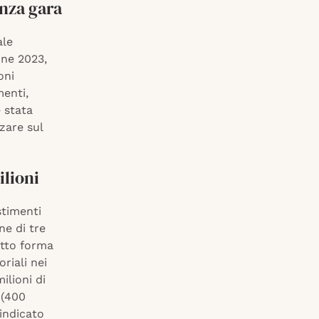
enza gara
ale
ine 2023,
oni
menti,
 stata
zare sul
ilioni
stimenti
ne di tre
otto forma
oriali nei
ilioni di
 (400
 indicato