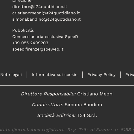
Direzione:
direttore@t24quotidiano.it
cristianomeoni@t24quotidiano.it
simonabandino@t24quotidiano.it
Pubblicità:
Concessionaria esclusiva SpeeD
+39 055 2499203
speed.firenze@speweb.it
Note legali
Informativa sui cookie
Privacy Policy
Priv
Direttore Responsabile:
Cristiano Meoni
Condirettore:
Simona Bandino
Società Editrice:
T24 S.r.l.
tata giornalistica registrata. Reg. Trib. di Firenze n. 6158 