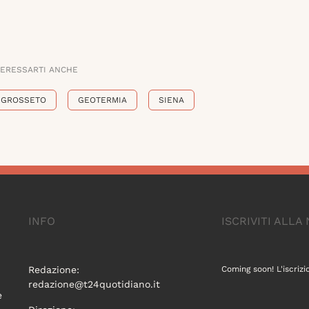
TERESSARTI ANCHE
GROSSETO
GEOTERMIA
SIENA
INFO
ISCRIVITI ALL
Redazione:
Coming soon! L'iscrizi
redazione@t24quotidiano.it
e