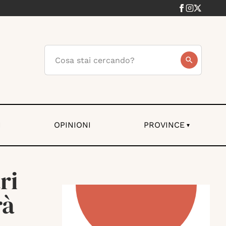
I
OPINIONI
PROVINCE
▾
ri
rà