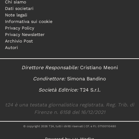
Chi siamo
Dati societari
Note legali
Informativa sui cookie
Privacy Policy
Privacy Newsletter
Archivio Post
Autori
Direttore Responsabile:
Cristiano Meoni
Condirettore:
Simona Bandino
Società Editrice:
T24 S.r.l.
t24 è una testata giornalistica registrata. Reg. Trib. di
Firenze n. 6158 del 16/12/2021
© copyright
2026
T24, tutti i diritti riservati | CF. e P.I. 07100110480