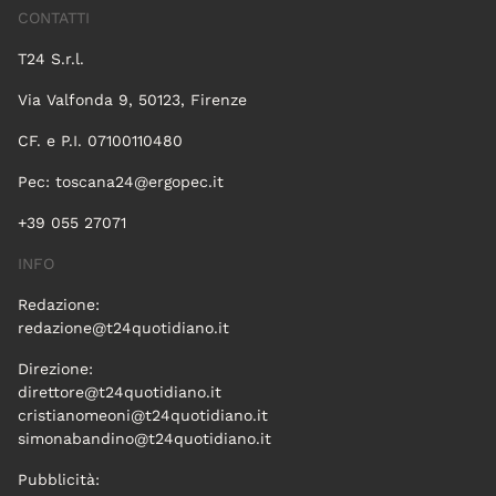
CONTATTI
T24 S.r.l.
Via Valfonda 9, 50123, Firenze
CF. e P.I. 07100110480
Pec:
toscana24@ergopec.it
+39 055 27071
INFO
Redazione:
redazione@t24quotidiano.it
Direzione:
direttore@t24quotidiano.it
cristianomeoni@t24quotidiano.it
simonabandino@t24quotidiano.it
Pubblicità: