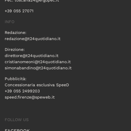
Pec:
toscana24@ergopec.it
+39 055 27071
INFO
Redazione:
redazione@t24quotidiano.it
Direzione:
direttore@t24quotidiano.it
cristianomeoni@t24quotidiano.it
simonabandino@t24quotidiano.it
Pubblicità:
Concessionaria esclusiva SpeeD
+39 055 2499203
speed.firenze@speweb.it
FOLLOW US
FACEBOOK