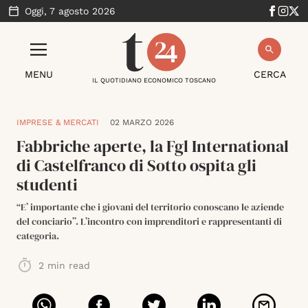
Oggi,
7 agosto 2026
MENU
CERCA
IL QUOTIDIANO ECONOMICO TOSCANO
IMPRESE & MERCATI
02 MARZO 2026
Fabbriche aperte, la Fgl International
di Castelfranco di Sotto ospita gli
studenti
“E’ importante che i giovani del territorio conoscano le aziende
del conciario”. L’incontro con imprenditori e rappresentanti di
categoria.
2
min read